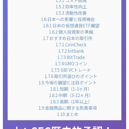
1.5.2
効率性向上
1.5.3
流動性改善
1.6
日本への影響と投資機会
1.6.1
日本の仮想通貨ETF展望
1.6.2
個人投資家の準備
1.7
おすすめ日本の取引所
1.7.1
CoinCheck
1.7.2
bitbank
1.7.3
BitTrade
1.7.4
GMOコイン
1.7.5
SBI VCトレード
1.7.6
取引所選びのポイント
1.8
今後の展望と注目ポイント
1.8.1
短期（1-3ヶ月）
1.8.2
中期（3-12ヶ月）
1.8.3
長期（1年以上）
1.9
金融商品に関する免責事項
1.10
まとめ