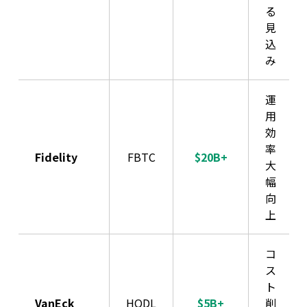
る
見
込
み
運
用
効
率
Fidelity
FBTC
$20B+
大
幅
向
上
コ
ス
ト
VanEck
HODL
$5B+
削