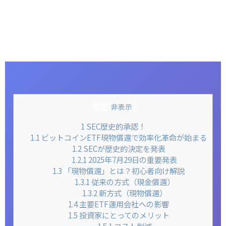
目次
[
非表示
]
1
SEC歴史的承認！
1.1
ビットコインETF現物償還で効率化革命が始まる
1.2
SECが歴史的決定を発表
1.2.1
2025年7月29日の重要発表
1.3
「現物償還」とは？初心者向け解説
1.3.1
従来の方式（現金償還）
1.3.2
新方式（現物償還）
1.4
主要ETF運用会社への影響
1.5
投資家にとってのメリット
1.5.1
コスト削減