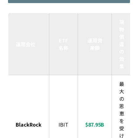
現
物
償
ETF
運用資
運用会社
還
名称
産額
の
効
果
最
大
の
恩
恵
を
BlackRock
IBIT
$87.95B
受
け