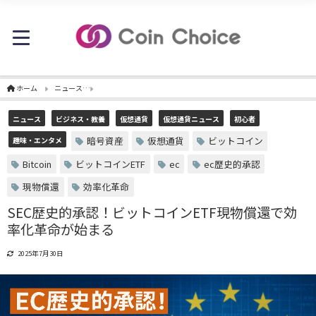
ホーム
ニュース
SEC歴史的承認！ビットコインETF現物償還で効率化革命が始まる
ニュース
ビジネス・教養
仮想通貨
仮想通貨ニュース
初心者
暗号資産
仮想通貨
ビットコイン
趣味・エンタメ
Bitcoin
ビットコインETF
ec
ec歴史的承認
現物償還
効率化革命
SEC歴史的承認！ビットコインETF現物償還で効
率化革命が始まる
2025年7月30日