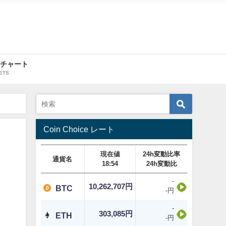
・チャート
ETS
Coin Choice レート
現在値
24h変動比率
通貨名
18:54
24h変動比
-
10,262,707円
BTC
-円
-
303,085円
ETH
-円