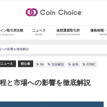
イン取引所比較
ニュース
仮想通貨取引所
価格相場
e Diagnosis
NEWS
CRYPTO EXCHANGE
MARK
市場への影響を徹底解説
貨ニュース
初心者
frb
完全解説
金利
FOMC
の日程と市場への影響を徹底解説