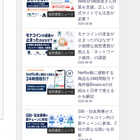
Web3の画面改ざん対
策を支援。正しい公
式サイトでも注意が
仮想通貨ニュース
必要？
2026.08.06
モナコインの送金が
止まったのはなぜ？
小規模な仮想通貨が
抱える「ネットワー
仮想通貨ニュース
ク維持」の課題
2026.08.06
Netflix株に連動する
商品を24時間取引？
海外版Binanceの仕
組みと日本で使える
仮想通貨ニュース
かを解説
2026.08.06
SBI・住友商事がス
テーブルコイン向け
新チェーンに参加。2
説
社の異なる狙いを分
仮想通貨ニュース
析