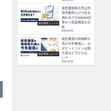
2026.08.06
仮想通貨取引所は売
買手数料だけで生き
残れる？Coinbase決
算から収益構造を分
仮想通貨ニュース
析
2026.08.05
仮想通貨の現物取引
高が今年最低に。な
ぜビットコインは取
引高ほど下がらな
仮想通貨ニュース
い？
2026.08.05