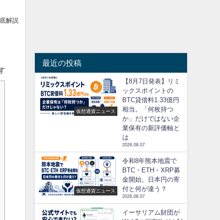
徹底解説
最近の投稿
す
【8月7日発表】リミ
ックスポイントの
BTC貸借料1.33億円
相当。「何枚持つ
仮想通貨ニュース
か」だけではない企
業保有の新評価軸と
は
2026.08.07
令和8年熊本地震で
BTC・ETH・XRP募
金開始。日本円の寄
付と何が違う？
仮想通貨ニュース
2026.08.07
イーサリアム財団が