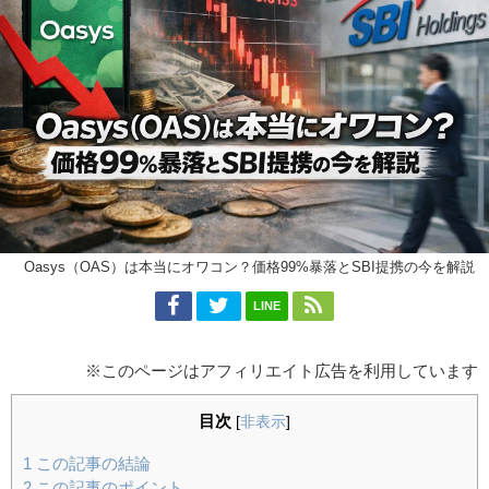
Oasys（OAS）は本当にオワコン？価格99%暴落とSBI提携の今を解説
LINE
※このページはアフィリエイト広告を利用しています
目次
[
非表示
]
1
この記事の結論
2
この記事のポイント