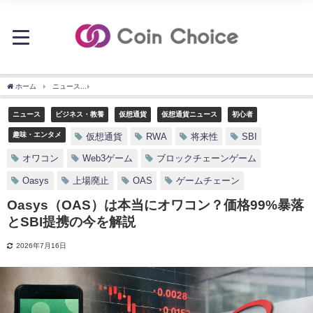
ホーム
ニュース
Oasys（OAS）は本当にオワコン？価格99%暴落とSBI提携の今を
ニュース
ビジネス・教養
仮想通貨
仮想通貨ニュース
初心者
趣味・エンタメ
仮想通貨
RWA
将来性
SBI
オワコン
Web3ゲーム
ブロックチェーンゲーム
Oasys
上場廃止
OAS
ゲームチェーン
Oasys（OAS）は本当にオワコン？価格99%暴落
とSBI提携の今を解説
2026年7月16日