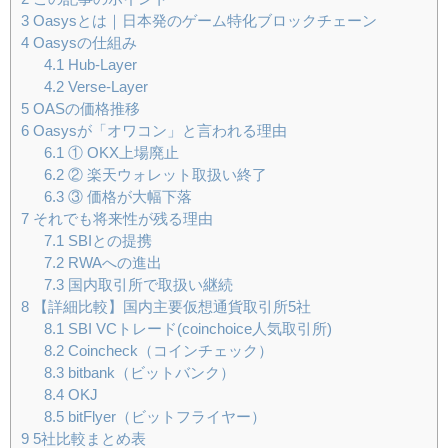
3
Oasysとは｜日本発のゲーム特化ブロックチェーン
4
Oasysの仕組み
4.1
Hub-Layer
4.2
Verse-Layer
5
OASの価格推移
6
Oasysが「オワコン」と言われる理由
6.1
① OKX上場廃止
6.2
② 楽天ウォレット取扱い終了
6.3
③ 価格が大幅下落
7
それでも将来性が残る理由
7.1
SBIとの提携
7.2
RWAへの進出
7.3
国内取引所で取扱い継続
8
【詳細比較】国内主要仮想通貨取引所5社
8.1
SBI VCトレード(coinchoice人気取引所)
8.2
Coincheck（コインチェック）
8.3
bitbank（ビットバンク）
8.4
OKJ
8.5
bitFlyer（ビットフライヤー）
9
5社比較まとめ表