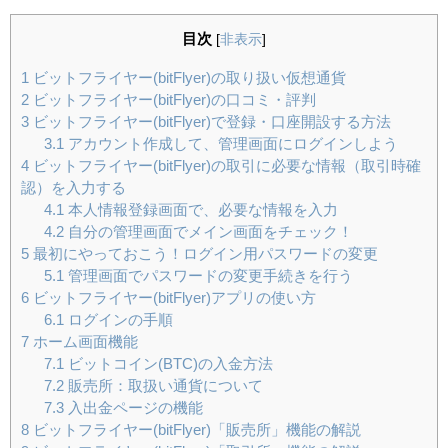
目次
[
非表示
]
1
ビットフライヤー(bitFlyer)の取り扱い仮想通貨
2
ビットフライヤー(bitFlyer)の口コミ・評判
3
ビットフライヤー(bitFlyer)で登録・口座開設する方法
3.1
アカウント作成して、管理画面にログインしよう
4
ビットフライヤー(bitFlyer)の取引に必要な情報（取引時確
認）を入力する
4.1
本人情報登録画面で、必要な情報を入力
4.2
自分の管理画面でメイン画面をチェック！
5
最初にやっておこう！ログイン用パスワードの変更
5.1
管理画面でパスワードの変更手続きを行う
6
ビットフライヤー(bitFlyer)アプリの使い方
6.1
ログインの手順
7
ホーム画面機能
7.1
ビットコイン(BTC)の入金方法
7.2
販売所：取扱い通貨について
7.3
入出金ページの機能
8
ビットフライヤー(bitFlyer)「販売所」機能の解説