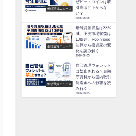
ぜビットコインは取
引高ほど下がらな
仮想通貨ニュース
い？
2026.08.05
暗号資産収益は38％
減、予測市場収益は
10倍超。Robinhood
決算から投資家の変
仮想通貨ニュース
化を読み解く
2026.08.05
自己管理ウォレット
は禁止される？金融
庁資料から国内取引
所送金への影響を読
仮想通貨ニュース
み解く
2026.08.05