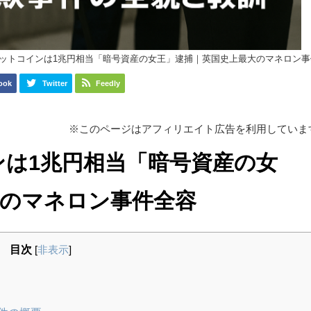
ットコインは1兆円相当「暗号資産の女王」逮捕｜英国史上最大のマネロン事
ook
Twitter
Feedly
※このページはアフィリエイト広告を利用していま
は1兆円相当「暗号資産の女
大のマネロン事件全容
目次
[
非表示
]