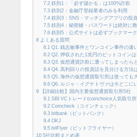
7.2
鉄則1：「必ず儲かる」は100%詐欺
7.3
鉄則2：金融庁登録業者のみを利用
7.4
鉄則3：SNS・マッチングアプリの投
7.5
鉄則4：秘密鍵・パスワードは絶対に
7.6
鉄則5：公式サイトは必ずブックマー
8
よくある質問
8.1
Q1. 銭志敏事件とワンコイン事件の違
8.2
Q2. 押収された1兆円のビットコイン
8.3
Q3. 仮想通貨詐欺に遭ってしまったら
8.4
Q4. 高利回りの投資話を見分ける方法
8.5
Q5. 海外の仮想通貨取引所は使っても
8.6
Q6. ルジャ・イグナトヴァは今どこに
9
【詳細比較】国内主要仮想通貨取引所5社
9.1
SBI VCトレード(coinchoice人気取引所
9.2
Coincheck（コインチェック）
9.3
bitbank（ビットバンク）
9.4
OKJ
9.5
bitFlyer（ビットフライヤー）
10
5社比較まとめ表