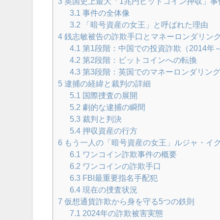
3
英国史上最大「1兆円ビットコイン押収」事
3.1
事件の全体像
3.2
「暗号資産の女王」と呼ばれた理由
4
銭志敏被告の詐欺手口とマネーロンダリン
4.1
第1段階：中国での投資詐欺（2014年～
4.2
第2段階：ビットコインへの転換
4.3
第3段階：英国でのマネーロンダリン
5
逮捕の経緯と裁判の詳細
5.1
国際捜査の展開
5.2
劇的な逮捕の瞬間
5.3
裁判と判決
5.4
押収資産の行方
6
もう一人の「暗号資産の女王」ルジャ・イ
6.1
ワンコイン詐欺事件の概要
6.2
ワンコインの詐欺手口
6.3
FBI最重要指名手配犯
6.4
現在の捜査状況
7
仮想通貨詐欺から身を守る5つの鉄則
7.1
2024年の詐欺被害実態