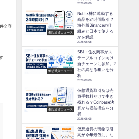
2026.08.06
Netflix株に連動する
商品を24時間取引？
海外版Binanceの仕
件全容
組みと日本で使える
仮想通貨ニュース
かを解説
2026.08.06
SBI・住友商事がス
す
テーブルコイン向け
新チェーンに参加。2
社の異なる狙いを分
仮想通貨ニュース
析
2026.08.06
仮想通貨取引所は売
買手数料だけで生き
残れる？Coinbase決
算から収益構造を分
仮想通貨ニュース
析
2026.08.05
仮想通貨の現物取引
高が今年最低に。な