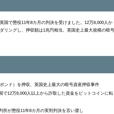
で懲役11年8カ月の判決を受けました。12万8,000人か
ダリングし、押収額は1兆円相当。英国史上最大規模の暗
、50億ポンド）を押収、英国史上最大の暗号資産押収事件
中国で12万8,000人以上から詐取した資金をビットコインに転
ン裁判所が懲役11年8カ月の実刑判決を言い渡し