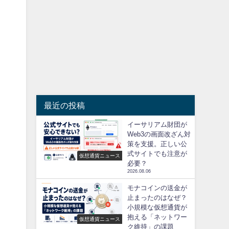
最近の投稿
イーサリアム財団が
Web3の画面改ざん対
策を支援。正しい公
式サイトでも注意が
仮想通貨ニュース
必要？
2026.08.06
モナコインの送金が
止まったのはなぜ？
小規模な仮想通貨が
抱える「ネットワー
仮想通貨ニュース
ク維持」の課題