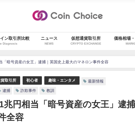
イン取引所比較
ニュース
仮想通貨取引所
価格相場
e Diagnosis
NEWS
CRYPTO EXCHANGE
MARK
当「暗号資産の女王」逮捕｜英国史上最大のマネロン事件全容
通貨取引所
初心者
趣味・エンタメ
最新情報
逮捕
詐欺事件
教訓
1兆円相当「暗号資産の女王」逮
件全容