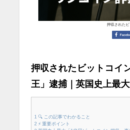
押収されたビ
Faceb
押収されたビットコイン
王」逮捕｜英国史上最
1
🔍 この記事でわかること
2
⚡ 重要ポイント