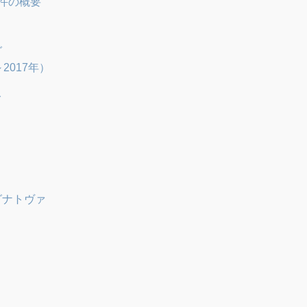
件の概要
グ
2017年）
グ
グナトヴァ