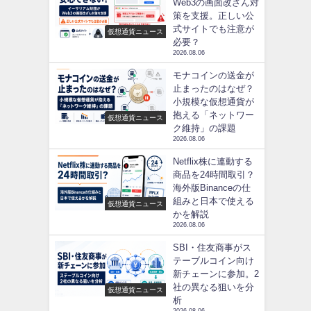
Web3の画面改ざん対
策を支援。正しい公
式サイトでも注意が
仮想通貨ニュース
必要？
2026.08.06
モナコインの送金が
止まったのはなぜ？
小規模な仮想通貨が
抱える「ネットワー
仮想通貨ニュース
ク維持」の課題
2026.08.06
Netflix株に連動する
商品を24時間取引？
海外版Binanceの仕
組みと日本で使える
仮想通貨ニュース
かを解説
2026.08.06
SBI・住友商事がス
テーブルコイン向け
新チェーンに参加。2
社の異なる狙いを分
仮想通貨ニュース
析