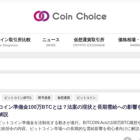
イン取引所比較
ニュース
仮想通貨取引所
価格相場
e Diagnosis
NEWS
CRYPTO EXCHANGE
MARK
ビットコイン(BTC)
暗号資産
仮想通貨
ビットコイン
コイン準備金100万BTCとは？法案の現状と長期需給への影響
解説
ットコイン準備金を法制化する動きが進行。BITCOIN Actの100万BTC構想
、大統領令の内容、ビットコイン市場への長期的な需給影響を初心者向けに解説