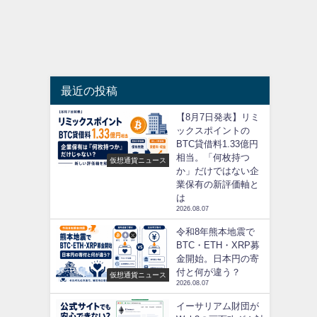
最近の投稿
【8月7日発表】リミ
ックスポイントの
BTC貸借料1.33億円
相当。「何枚持つ
仮想通貨ニュース
か」だけではない企
業保有の新評価軸と
は
2026.08.07
令和8年熊本地震で
BTC・ETH・XRP募
金開始。日本円の寄
付と何が違う？
仮想通貨ニュース
2026.08.07
イーサリアム財団が