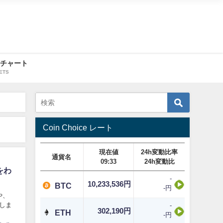
・チャート
ETS
Coin Choice レート
現在値
24h変動比率
通貨名
09:33
24h変動比
をわ
-
10,233,536円
BTC
-円
や、
しま
-
302,190円
ETH
-円