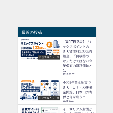
最近の投稿
【8月7日発表】リミ
ックスポイントの
BTC貸借料1.33億円
相当。「何枚持つ
仮想通貨ニュース
か」だけではない企
業保有の新評価軸と
は
2026.08.07
令和8年熊本地震で
BTC・ETH・XRP募
金開始。日本円の寄
付と何が違う？
仮想通貨ニュース
2026.08.07
イーサリアム財団が