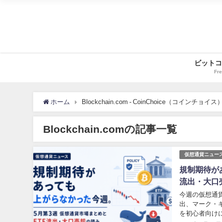
ビットコ
Fre
ホーム
Blockchain.com - CoinChoice（コインチョイス
Blockchain.comの記事一覧
仮想通貨ニュー
規制期待が
流出・大口
今週の仮想通貨
出、マーク・キュ
を初心者向け