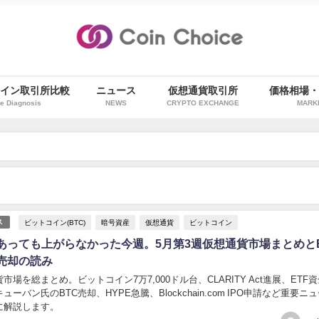
イン取引所比較
ニュース
仮想通貨取引所
価格相場
e Diagnosis
NEWS
CRYPTO EXCHANGE
MARK
）
ビットコイン(BTC)
暗号資産
仮想通貨
ビットコイン
ス
あっても上がらなかった今週。5月第3週仮想通貨市場まとめとE
売却の読み
市場を総まとめ。ビットコイン7万7,000ドル台、CLARITY Act進展、ETF
ーバン氏のBTC売却、HYPE急騰、Blockchain.com IPO申請など重要ニ
に解説します。