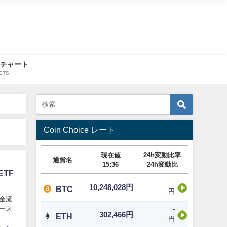
・チャート
ETS
Coin Choice レート
現在値
24h変動比率
通貨名
15:36
24h変動比
TF
-
10,248,028円
BTC
-円
資金流
ュース
-
302,466円
ETH
-円