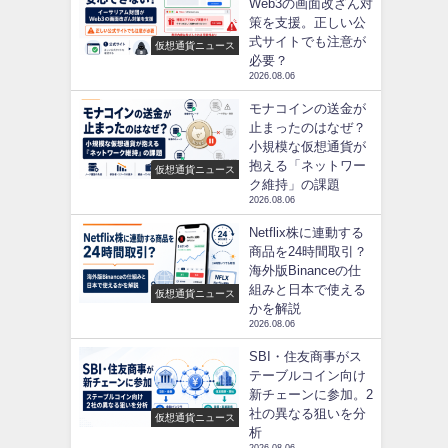
Web3の画面改ざん対
策を支援。正しい公
式サイトでも注意が
仮想通貨ニュース
必要？
2026.08.06
モナコインの送金が
止まったのはなぜ？
小規模な仮想通貨が
抱える「ネットワー
仮想通貨ニュース
ク維持」の課題
2026.08.06
Netflix株に連動する
商品を24時間取引？
海外版Binanceの仕
組みと日本で使える
仮想通貨ニュース
かを解説
2026.08.06
SBI・住友商事がス
テーブルコイン向け
新チェーンに参加。2
社の異なる狙いを分
仮想通貨ニュース
析