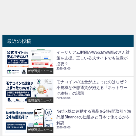
最近の投稿
イーサリアム財団がWeb3の画面改ざん対
策を支援。正しい公式サイトでも注意が
必要？
2026.08.06
仮想通貨ニュース
モナコインの送金が止まったのはなぜ？
小規模な仮想通貨が抱える「ネットワー
ク維持」の課題
2026.08.06
仮想通貨ニュース
Netflix株に連動する商品を24時間取引？海
外版Binanceの仕組みと日本で使えるかを
解説
2026.08.06
仮想通貨ニュース