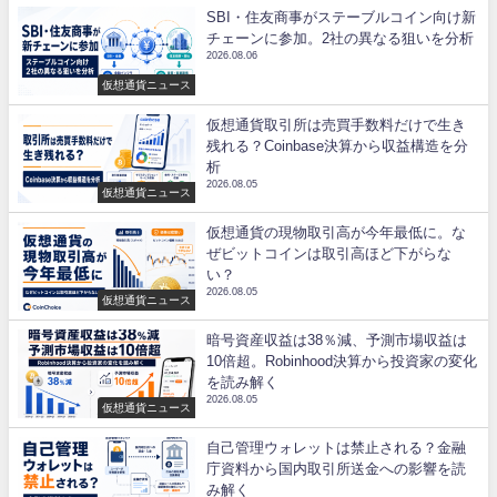
SBI・住友商事がステーブルコイン向け新
チェーンに参加。2社の異なる狙いを分析
2026.08.06
仮想通貨ニュース
仮想通貨取引所は売買手数料だけで生き
残れる？Coinbase決算から収益構造を分
析
2026.08.05
仮想通貨ニュース
仮想通貨の現物取引高が今年最低に。な
ぜビットコインは取引高ほど下がらな
い？
2026.08.05
仮想通貨ニュース
暗号資産収益は38％減、予測市場収益は
10倍超。Robinhood決算から投資家の変化
を読み解く
2026.08.05
仮想通貨ニュース
自己管理ウォレットは禁止される？金融
庁資料から国内取引所送金への影響を読
み解く