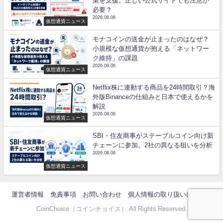
策を支援。正しい公式サイトでも注意が
必要？
2026.08.06
仮想通貨ニュース
モナコインの送金が止まったのはなぜ？
小規模な仮想通貨が抱える「ネットワー
ク維持」の課題
2026.08.06
仮想通貨ニュース
Netflix株に連動する商品を24時間取引？海
外版Binanceの仕組みと日本で使えるかを
解説
2026.08.06
仮想通貨ニュース
SBI・住友商事がステーブルコイン向け新
チェーンに参加。2社の異なる狙いを分析
2026.08.06
仮想通貨ニュース
運営者情報
免責事項
お問い合わせ
個人情報の取り扱いについて
CoinChoice（コインチョイス） All Rights Reserved.