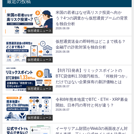
最近の投稿
米国の若者はなぜ高リスク投資へ向か
う？4つの調査から仮想通貨ブームの背景
を独自分析
2026.08.09
仮想通貨ニュース
仮想通貨送金の即時性はどこまで残る？
金融庁の詐欺対策を独自分析
2026.08.08
仮想通貨ニュース
【8月7日発表】リミックスポイントの
BTC貸借料1.33億円相当。「何枚持つか」
だけではない企業保有の新評価軸とは
2026.08.07
仮想通貨ニュース
令和8年熊本地震でBTC・ETH・XRP募金
開始。日本円の寄付と何が違う？
2026.08.07
仮想通貨ニュース
イーサリアム財団がWeb3の画面改ざん対