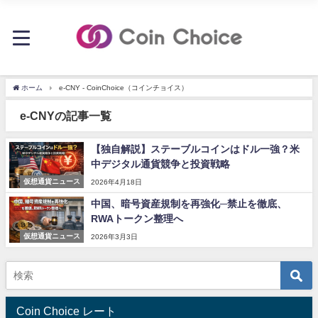
ホーム
e-CNY - CoinChoice（コインチョイス）
e-CNYの記事一覧
【独自解説】ステーブルコインはドル一強？米
中デジタル通貨競争と投資戦略
仮想通貨ニュース
2026年4月18日
中国、暗号資産規制を再強化─禁止を徹底、
RWAトークン整理へ
仮想通貨ニュース
2026年3月3日
Coin Choice レート