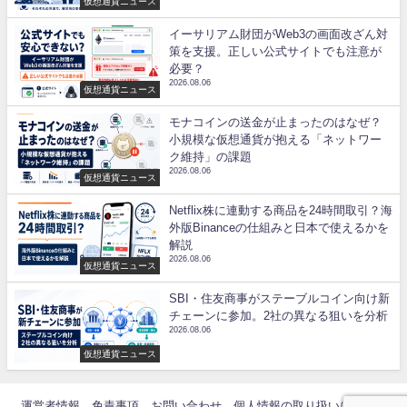
仮想通貨ニュース
イーサリアム財団がWeb3の画面改ざん対
策を支援。正しい公式サイトでも注意が
必要？
2026.08.06
仮想通貨ニュース
モナコインの送金が止まったのはなぜ？
小規模な仮想通貨が抱える「ネットワー
ク維持」の課題
2026.08.06
仮想通貨ニュース
Netflix株に連動する商品を24時間取引？海
外版Binanceの仕組みと日本で使えるかを
解説
2026.08.06
仮想通貨ニュース
SBI・住友商事がステーブルコイン向け新
チェーンに参加。2社の異なる狙いを分析
2026.08.06
仮想通貨ニュース
運営者情報
免責事項
お問い合わせ
個人情報の取り扱いについて