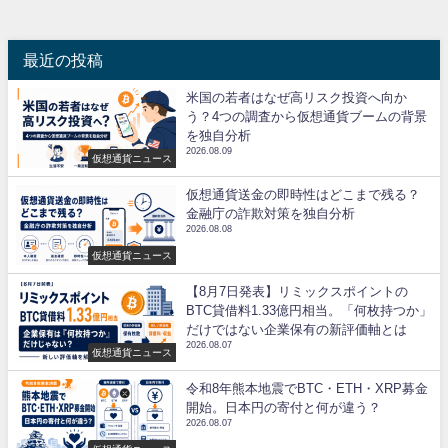
最近の投稿
米国の若者はなぜ高リスク投資へ向か
う？4つの調査から仮想通貨ブームの背景
を独自分析
2026.08.09
仮想通貨ニュース
仮想通貨送金の即時性はどこまで残る？
金融庁の詐欺対策を独自分析
2026.08.08
仮想通貨ニュース
【8月7日発表】リミックスポイントの
BTC貸借料1.33億円相当。「何枚持つか」
だけではない企業保有の新評価軸とは
2026.08.07
仮想通貨ニュース
令和8年熊本地震でBTC・ETH・XRP募金
開始。日本円の寄付と何が違う？
2026.08.07