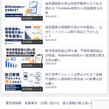
仮想通貨取引所は売買手数料だけで生き
残れる？Coinbase決算から収益構造を分
析
2026.08.05
仮想通貨ニュース
仮想通貨の現物取引高が今年最低に。な
ぜビットコインは取引高ほど下がらな
い？
2026.08.05
仮想通貨ニュース
暗号資産収益は38％減、予測市場収益は
10倍超。Robinhood決算から投資家の変化
を読み解く
2026.08.05
仮想通貨ニュース
自己管理ウォレットは禁止される？金融
庁資料から国内取引所送金への影響を読
み解く
2026.08.05
仮想通貨ニュース
運営者情報
免責事項
お問い合わせ
個人情報の取り扱いについて