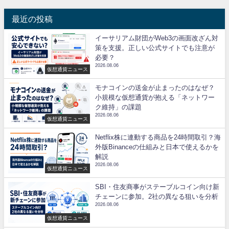
最近の投稿
イーサリアム財団がWeb3の画面改ざん対
策を支援。正しい公式サイトでも注意が
必要？
2026.08.06
仮想通貨ニュース
モナコインの送金が止まったのはなぜ？
小規模な仮想通貨が抱える「ネットワー
ク維持」の課題
2026.08.06
仮想通貨ニュース
Netflix株に連動する商品を24時間取引？海
外版Binanceの仕組みと日本で使えるかを
解説
2026.08.06
仮想通貨ニュース
SBI・住友商事がステーブルコイン向け新
チェーンに参加。2社の異なる狙いを分析
2026.08.06
仮想通貨ニュース