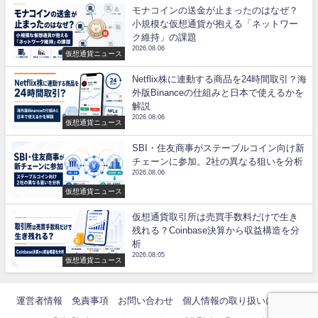
モナコインの送金が止まったのはなぜ？
小規模な仮想通貨が抱える「ネットワー
ク維持」の課題
2026.08.06
仮想通貨ニュース
Netflix株に連動する商品を24時間取引？海
外版Binanceの仕組みと日本で使えるかを
解説
2026.08.06
仮想通貨ニュース
SBI・住友商事がステーブルコイン向け新
チェーンに参加。2社の異なる狙いを分析
2026.08.06
仮想通貨ニュース
仮想通貨取引所は売買手数料だけで生き
残れる？Coinbase決算から収益構造を分
析
2026.08.05
仮想通貨ニュース
運営者情報
免責事項
お問い合わせ
個人情報の取り扱いについて