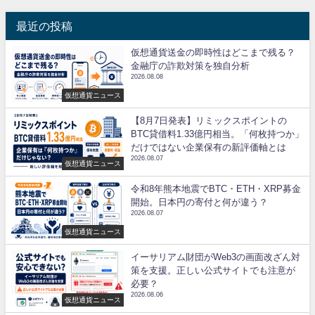
最近の投稿
仮想通貨送金の即時性はどこまで残る？
金融庁の詐欺対策を独自分析
2026.08.08
仮想通貨ニュース
【8月7日発表】リミックスポイントの
BTC貸借料1.33億円相当。「何枚持つか」
だけではない企業保有の新評価軸とは
2026.08.07
仮想通貨ニュース
令和8年熊本地震でBTC・ETH・XRP募金
開始。日本円の寄付と何が違う？
2026.08.07
仮想通貨ニュース
イーサリアム財団がWeb3の画面改ざん対
策を支援。正しい公式サイトでも注意が
必要？
2026.08.06
仮想通貨ニュース