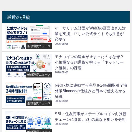
最近の投稿
イーサリアム財団がWeb3の画面改ざん対
策を支援。正しい公式サイトでも注意が
必要？
2026.08.06
仮想通貨ニュース
モナコインの送金が止まったのはなぜ？
小規模な仮想通貨が抱える「ネットワー
ク維持」の課題
2026.08.06
仮想通貨ニュース
Netflix株に連動する商品を24時間取引？海
外版Binanceの仕組みと日本で使えるかを
解説
2026.08.06
仮想通貨ニュース
SBI・住友商事がステーブルコイン向け新
チェーンに参加。2社の異なる狙いを分析
2026.08.06
仮想通貨ニュース