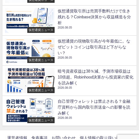
仮想通貨取引所は売買手数料だけで生き
残れる？Coinbase決算から収益構造を分
析
2026.08.05
仮想通貨ニュース
仮想通貨の現物取引高が今年最低に。な
ぜビットコインは取引高ほど下がらな
い？
2026.08.05
仮想通貨ニュース
暗号資産収益は38％減、予測市場収益は
10倍超。Robinhood決算から投資家の変化
を読み解く
2026.08.05
仮想通貨ニュース
自己管理ウォレットは禁止される？金融
庁資料から国内取引所送金への影響を読
み解く
2026.08.05
仮想通貨ニュース
運営者情報
免責事項
お問い合わせ
個人情報の取り扱いについて