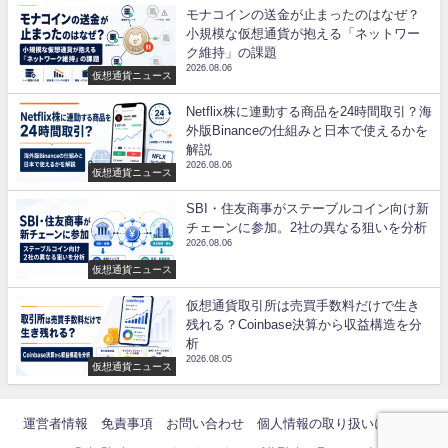
モナコインの送金が止まったのはなぜ？
小規模な仮想通貨が抱える「ネットワー
ク維持」の課題
2026.08.06
仮想通貨ニュース
Netflix株に連動する商品を24時間取引？海
外版Binanceの仕組みと日本で使えるかを
解説
2026.08.06
仮想通貨ニュース
SBI・住友商事がステーブルコイン向け新
チェーンに参加。2社の異なる狙いを分析
2026.08.06
仮想通貨ニュース
仮想通貨取引所は売買手数料だけで生き
残れる？Coinbase決算から収益構造を分
析
2026.08.05
仮想通貨ニュース
運営者情報
免責事項
お問い合わせ
個人情報の取り扱いについて