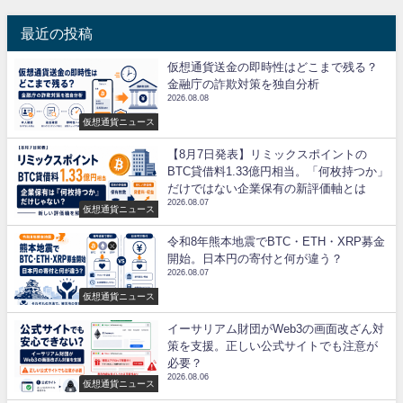
最近の投稿
仮想通貨送金の即時性はどこまで残る？
金融庁の詐欺対策を独自分析
2026.08.08
仮想通貨ニュース
【8月7日発表】リミックスポイントの
BTC貸借料1.33億円相当。「何枚持つか」
だけではない企業保有の新評価軸とは
2026.08.07
仮想通貨ニュース
令和8年熊本地震でBTC・ETH・XRP募金
開始。日本円の寄付と何が違う？
2026.08.07
仮想通貨ニュース
イーサリアム財団がWeb3の画面改ざん対
策を支援。正しい公式サイトでも注意が
必要？
2026.08.06
仮想通貨ニュース