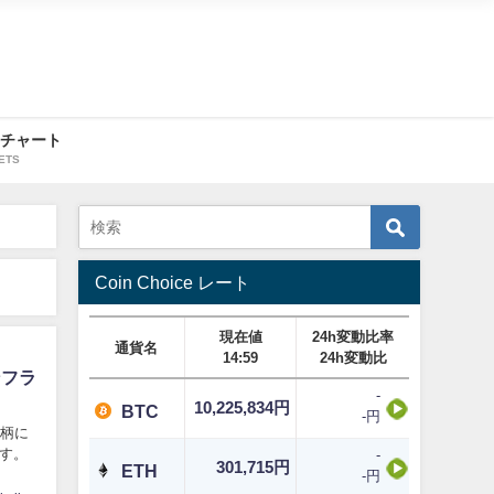
・チャート
ETS
Coin Choice レート
現在値
24h変動比率
通貨名
14:59
24h変動比
ンフラ
-
10,225,834円
BTC
-円
銘柄に
す。
-
301,715円
ETH
-円