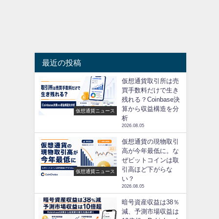
最近の投稿
仮想通貨取引所は売
買手数料だけで生き
残れる？Coinbase決
算から収益構造を分
仮想通貨ニュース
析
2026.08.05
仮想通貨の現物取引
高が今年最低に。な
ぜビットコインは取
引高ほど下がらな
仮想通貨ニュース
い？
2026.08.05
暗号資産収益は38％
減、予測市場収益は