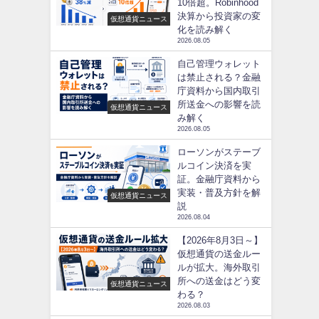
10倍超。Robinhood
決算から投資家の変
仮想通貨ニュース
化を読み解く
2026.08.05
自己管理ウォレット
は禁止される？金融
庁資料から国内取引
所送金への影響を読
仮想通貨ニュース
み解く
2026.08.05
ローソンがステーブ
ルコイン決済を実
証。金融庁資料から
実装・普及方針を解
仮想通貨ニュース
説
2026.08.04
【2026年8月3日～】
仮想通貨の送金ルー
ルが拡大。海外取引
所への送金はどう変
仮想通貨ニュース
わる？
2026.08.03