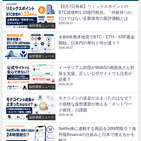
【8月7日発表】リミックスポイントの
BTC貸借料1.33億円相当。「何枚持つか」
だけではない企業保有の新評価軸とは
2026.08.07
仮想通貨ニュース
令和8年熊本地震でBTC・ETH・XRP募金
開始。日本円の寄付と何が違う？
2026.08.07
仮想通貨ニュース
イーサリアム財団がWeb3の画面改ざん対
策を支援。正しい公式サイトでも注意が
必要？
2026.08.06
仮想通貨ニュース
モナコインの送金が止まったのはなぜ？
小規模な仮想通貨が抱える「ネットワー
ク維持」の課題
2026.08.06
仮想通貨ニュース
Netflix株に連動する商品を24時間取引？海
外版Binanceの仕組みと日本で使えるかを
解説