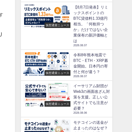
【8月7日発表】リミ
ックスポイントの
す
BTC貸借料1.33億円
相当。「何枚持つ
仮想通貨ニュース
か」だけではない企
り
業保有の新評価軸と
は
2026.08.07
令和8年熊本地震で
BTC・ETH・XRP募
金開始。日本円の寄
付と何が違う？
仮想通貨ニュース
2026.08.07
イーサリアム財団が
Web3の画面改ざん対
策を支援。正しい公
式サイトでも注意が
仮想通貨ニュース
必要？
2026.08.06
モナコインの送金が
止まったのはなぜ？