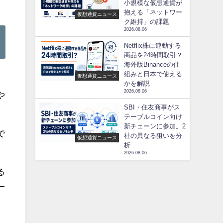
小規模な仮想通貨が
抱える「ネットワー
仮想通貨ニュース
ク維持」の課題
2026.08.06
Netflix株に連動する
商品を24時間取引？
海外版Binanceの仕
組みと日本で使える
仮想通貨ニュース
かを解説
2026.08.06
や
SBI・住友商事がス
テーブルコイン向け
新チェーンに参加。2
で
社の異なる狙いを分
仮想通貨ニュース
析
2026.08.06
る
一