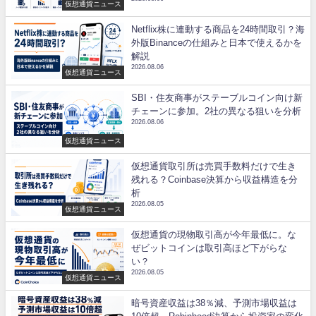
仮想通貨ニュース
Netflix株に連動する商品を24時間取引？海
外版Binanceの仕組みと日本で使えるかを
解説
2026.08.06
仮想通貨ニュース
SBI・住友商事がステーブルコイン向け新
チェーンに参加。2社の異なる狙いを分析
2026.08.06
仮想通貨ニュース
仮想通貨取引所は売買手数料だけで生き
残れる？Coinbase決算から収益構造を分
析
2026.08.05
仮想通貨ニュース
仮想通貨の現物取引高が今年最低に。な
ぜビットコインは取引高ほど下がらな
い？
2026.08.05
仮想通貨ニュース
暗号資産収益は38％減、予測市場収益は