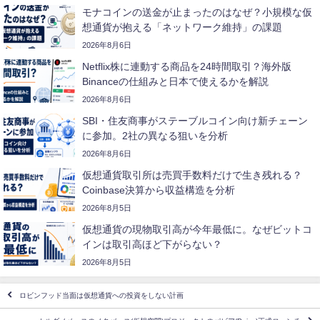
モナコインの送金が止まったのはなぜ？小規模な仮
想通貨が抱える「ネットワーク維持」の課題
2026年8月6日
Netflix株に連動する商品を24時間取引？海外版
Binanceの仕組みと日本で使えるかを解説
2026年8月6日
SBI・住友商事がステーブルコイン向け新チェーン
に参加。2社の異なる狙いを分析
2026年8月6日
仮想通貨取引所は売買手数料だけで生き残れる？
Coinbase決算から収益構造を分析
2026年8月5日
仮想通貨の現物取引高が今年最低に。なぜビットコ
インは取引高ほど下がらない？
2026年8月5日
ロビンフッド当面は仮想通貨への投資をしない計画