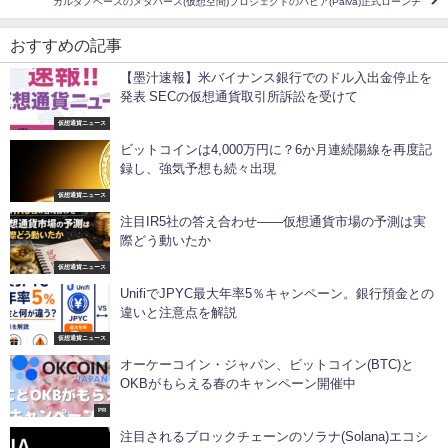
カルダノベースのメタバース(仮想空間)プロジェクトのパビア(Paiva)正式ローンチ
おすすめの記事
【墨汁速報】米バイナンス銀行でのドル入出金停止を
発表 SECの仮想通貨取引所訴訟を受けて
仮想通貨ニュース
ビットコインは4,000万円に？6か月連続陽線を再度記
録し、強気予想も続々出現
仮想通貨ニュース
注目IR5社の答え合わせ――仮想通貨市場の予測は実
際どう動いたか
仮想通貨ニュース
UnifiでJPYC最大年率5％キャンペーン。銀行預金との
違いと注意点を解説
仮想通貨ニュース
オーケーコイン・ジャパン、ビットコイン(BTC)と
OKBがもらえる春のキャンペーン開催中
PR
注目されるブロックチェーンのソラナ(Solana)エコシ