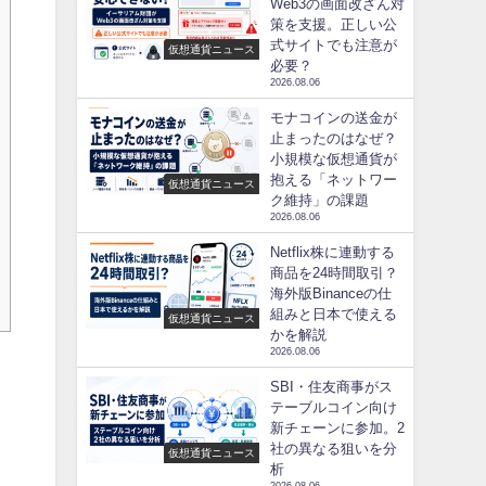
Web3の画面改ざん対
策を支援。正しい公
式サイトでも注意が
仮想通貨ニュース
必要？
2026.08.06
モナコインの送金が
止まったのはなぜ？
小規模な仮想通貨が
抱える「ネットワー
仮想通貨ニュース
ク維持」の課題
2026.08.06
Netflix株に連動する
商品を24時間取引？
海外版Binanceの仕
組みと日本で使える
仮想通貨ニュース
かを解説
2026.08.06
SBI・住友商事がス
テーブルコイン向け
新チェーンに参加。2
社の異なる狙いを分
仮想通貨ニュース
析