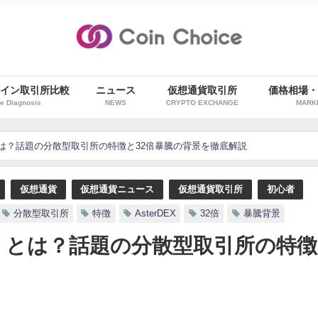
イン取引所比較
ニュース
仮想通貨取引所
価格相場
e Diagnosis
NEWS
CRYPTO EXCHANGE
MARK
X）とは？話題の分散型取引所の特徴と32倍暴騰の背景を徹底解説
仮想通貨
仮想通貨ニュース
仮想通貨取引所
初心者
分散型取引所
特徴
AsterDEX
32倍
暴騰背景
EX）とは？話題の分散型取引所の特