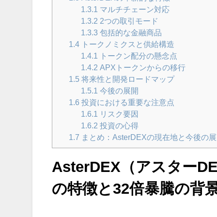
1.3.1
マルチチェーン対応
1.3.2
2つの取引モード
1.3.3
包括的な金融商品
1.4
トークノミクスと供給構造
1.4.1
トークン配分の懸念点
1.4.2
APXトークンからの移行
1.5
将来性と開発ロードマップ
1.5.1
今後の展開
1.6
投資における重要な注意点
1.6.1
リスク要因
1.6.2
投資の心得
1.7
まとめ：AsterDEXの現在地と今後の
AsterDEX（アスタ
の特徴と32倍暴騰の背