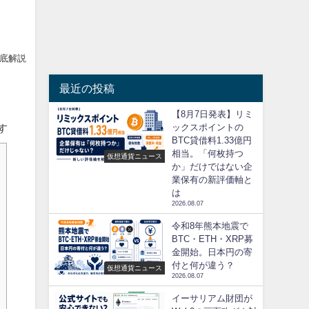
徹底解説
最近の投稿
【8月7日発表】リミ
ックスポイントの
す
BTC貸借料1.33億円
相当。「何枚持つ
仮想通貨ニュース
か」だけではない企
業保有の新評価軸と
は
2026.08.07
令和8年熊本地震で
BTC・ETH・XRP募
金開始。日本円の寄
付と何が違う？
仮想通貨ニュース
2026.08.07
イーサリアム財団が