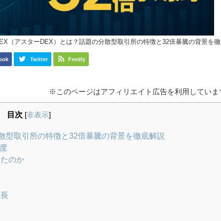
erDEX（アスターDEX）とは？話題の分散型取引所の特徴と32倍暴騰の背景を
ook
Twitter
Feedly
※このページはアフィリエイト広告を利用していま
目次
[
非表示
]
の分散型取引所の特徴と32倍暴騰の背景を徹底解説
目度
したのか
成長