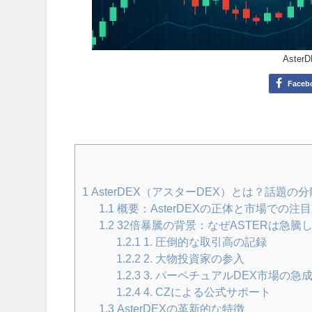
Ast
Faceb
1
AsterDEX（アスターDEX）とは？話題
1.1
概要：AsterDEXの正体と市場での注
1.2
32倍暴騰の背景：なぜASTERは急騰
1.2.1
1. 圧倒的な取引高の記録
1.2.2
2. 大物投資家の参入
1.2.3
3. パーペチュアルDEX市場の急
1.2.4
4. CZによる公式サポート
1.3
AsterDEXの革新的な特徴