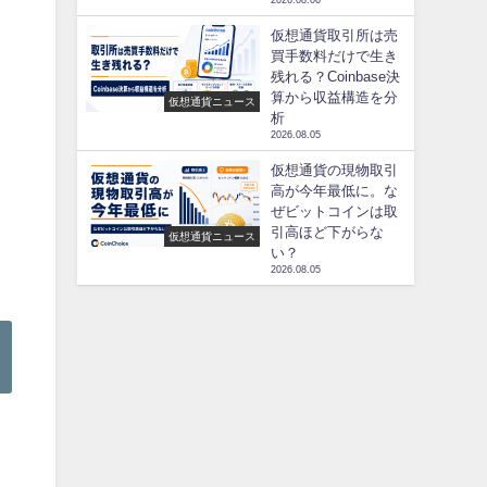
2026.08.06
仮想通貨取引所は売
買手数料だけで生き
残れる？Coinbase決
算から収益構造を分
仮想通貨ニュース
析
2026.08.05
仮想通貨の現物取引
高が今年最低に。な
ぜビットコインは取
引高ほど下がらな
仮想通貨ニュース
い？
2026.08.05
2