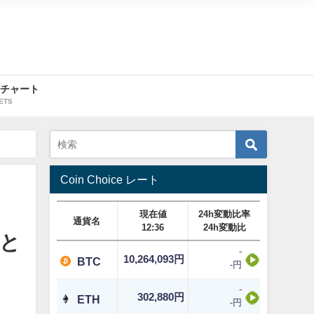
・チャート
ETS
Coin Choice レート
現在値
24h変動比率
通貨名
12:36
24h変動比
徴と
-
10,264,093円
BTC
-円
-
302,880円
ETH
-円