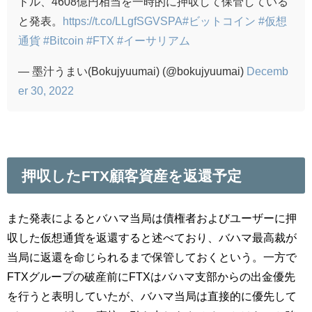
ドル、4608億円相当を一時的に押収して保管している
と発表。
https://t.co/LLgfSGVSPA
#ビットコイン
#仮想
通貨
#Bitcoin
#FTX
#イーサリアム
— 墨汁うまい(Bokujyuumai) (@bokujyuumai)
Decemb
er 30, 2022
押収したFTX顧客資産を返還予定
また発表によるとバハマ当局は債権者およびユーザーに押
収した仮想通貨を返還すると述べており、バハマ最高裁が
当局に返還を命じられるまで保管しておくという。一方で
FTXグループの破産前にFTXはバハマ支部からの出金優先
を行うと表明していたが、バハマ当局は直接的に優先して