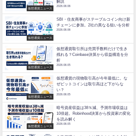
解説
2026.08.06
仮想通貨ニュース
SBI・住友商事がステーブルコイン向け新
チェーンに参加。2社の異なる狙いを分析
2026.08.06
仮想通貨ニュース
仮想通貨取引所は売買手数料だけで生き
残れる？Coinbase決算から収益構造を分
析
2026.08.05
仮想通貨ニュース
仮想通貨の現物取引高が今年最低に。な
ぜビットコインは取引高ほど下がらな
い？
2026.08.05
仮想通貨ニュース
暗号資産収益は38％減、予測市場収益は
10倍超。Robinhood決算から投資家の変化
を読み解く
2026.08.05
仮想通貨ニュース