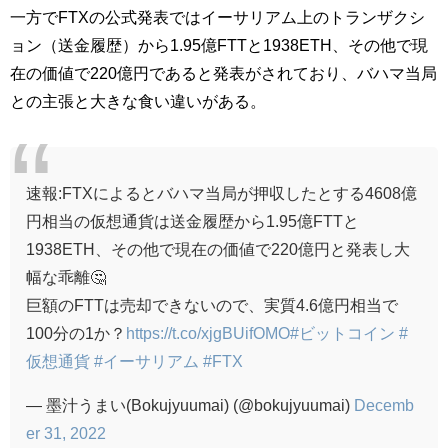
一方でFTXの公式発表ではイーサリアム上のトランザクシ
ョン（送金履歴）から1.95億FTTと1938ETH、その他で現
在の価値で220億円であると発表がされており、バハマ当局
との主張と大きな食い違いがある。
速報:FTXによるとバハマ当局が押収したとする4608億
円相当の仮想通貨は送金履歴から1.95億FTTと
1938ETH、その他で現在の価値で220億円と発表し大
幅な乖離🤔
巨額のFTTは売却できないので、実質4.6億円相当で
100分の1か？
https://t.co/xjgBUifOMO
#ビットコイン
#
仮想通貨
#イーサリアム
#FTX
— 墨汁うまい(Bokujyuumai) (@bokujyuumai)
Decemb
er 31, 2022