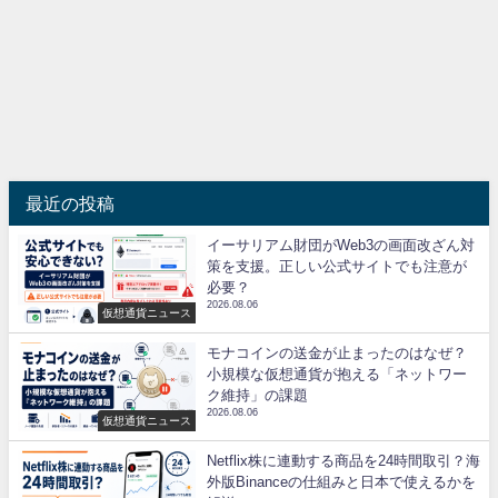
最近の投稿
イーサリアム財団がWeb3の画面改ざん対
策を支援。正しい公式サイトでも注意が
必要？
2026.08.06
仮想通貨ニュース
モナコインの送金が止まったのはなぜ？
小規模な仮想通貨が抱える「ネットワー
ク維持」の課題
2026.08.06
仮想通貨ニュース
Netflix株に連動する商品を24時間取引？海
外版Binanceの仕組みと日本で使えるかを