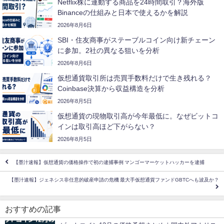
Netflix株に連動する商品を24時間取引？海外版
Binanceの仕組みと日本で使えるかを解説
2026年8月6日
SBI・住友商事がステーブルコイン向け新チェーン
に参加。2社の異なる狙いを分析
2026年8月6日
仮想通貨取引所は売買手数料だけで生き残れる？
Coinbase決算から収益構造を分析
2026年8月5日
仮想通貨の現物取引高が今年最低に。なぜビットコ
インは取引高ほど下がらない？
2026年8月5日
【墨汁速報】仮想通貨の価格操作で初の逮捕事例 マンゴーマーケットハッカーを逮捕
【墨汁速報】ジェネシス非任意的破産申請の危機 最大手仮想通貨ファンドGBTCへも波及か？
おすすめの記事