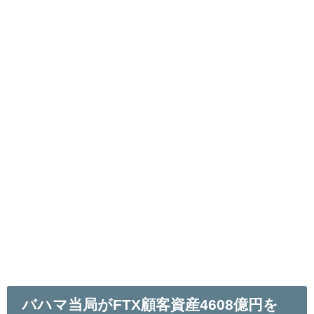
バハマ当局がFTX顧客資産4608億円を