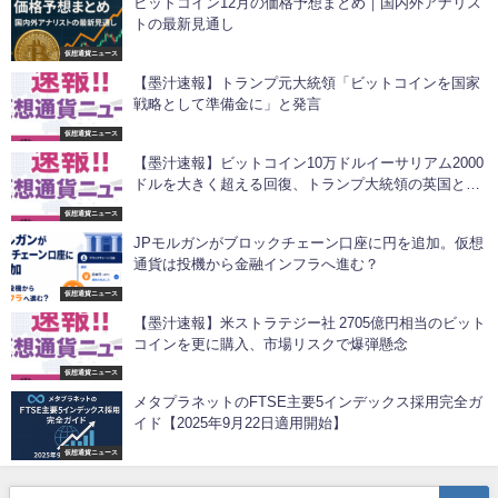
ビットコイン12月の価格予想まとめ｜国内外アナリス
トの最新見通し
仮想通貨ニュース
【墨汁速報】トランプ元大統領「ビットコインを国家
戦略として準備金に」と発言
仮想通貨ニュース
【墨汁速報】ビットコイン10万ドルイーサリアム2000
ドルを大きく超える回復、トランプ大統領の英国との
貿易協定発表で
仮想通貨ニュース
JPモルガンがブロックチェーン口座に円を追加。仮想
通貨は投機から金融インフラへ進む？
仮想通貨ニュース
【墨汁速報】米ストラテジー社 2705億円相当のビット
コインを更に購入、市場リスクで爆弾懸念
仮想通貨ニュース
メタプラネットのFTSE主要5インデックス採用完全ガ
イド【2025年9月22日適用開始】
仮想通貨ニュース