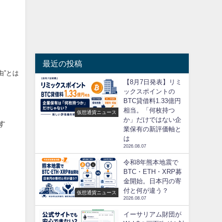
最近の投稿
由”とは
【8月7日発表】リミ
ックスポイントの
BTC貸借料1.33億円
相当。「何枚持つ
仮想通貨ニュース
か」だけではない企
す
業保有の新評価軸と
は
2026.08.07
令和8年熊本地震で
BTC・ETH・XRP募
金開始。日本円の寄
付と何が違う？
仮想通貨ニュース
2026.08.07
イーサリアム財団が