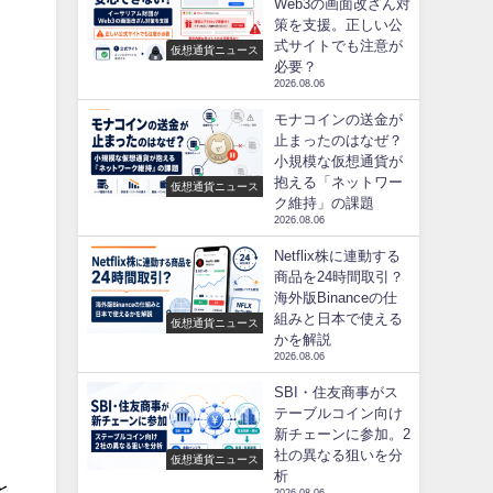
Web3の画面改ざん対
は
策を支援。正しい公
式サイトでも注意が
仮想通貨ニュース
必要？
2026.08.06
モナコインの送金が
止まったのはなぜ？
小規模な仮想通貨が
抱える「ネットワー
仮想通貨ニュース
ク維持」の課題
2026.08.06
Netflix株に連動する
商品を24時間取引？
海外版Binanceの仕
。
組みと日本で使える
仮想通貨ニュース
かを解説
2026.08.06
SBI・住友商事がス
テーブルコイン向け
新チェーンに参加。2
社の異なる狙いを分
仮想通貨ニュース
析
と