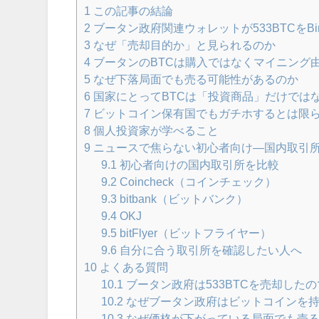
1
この記事の結論
2
ブータン政府関連ウォレットが533BTCをBin
3
なぜ「売却目的か」と見られるのか
4
ブータンのBTCは購入ではなくマイニング
5
なぜ下落局面でも売る可能性があるのか
6
国家にとってBTCは「投資商品」だけでは
7
ビットコイン保有国でもガチホするとは限
8
個人投資家が学べること
9
ニュースで焦らない初心者向け―国内取引
9.1
初心者向けの国内取引所を比較
9.2
Coincheck（コインチェック）
9.3
bitbank（ビットバンク）
9.4
OKJ
9.5
bitFlyer（ビットフライヤー）
9.6
自分に合う取引所を確認したい人へ
10
よくある質問
10.1
ブータン政府は533BTCを売却した
10.2
なぜブータン政府はビットコインを
10.3
なぜ価格が下がっている局面でも売る