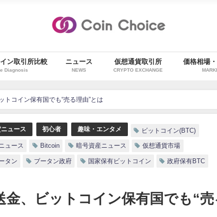
イン取引所比較
ニュース
仮想通貨取引所
価格相場
e Diagnosis
NEWS
CRYPTO EXCHANGE
MARK
ビットコイン保有国でも“売る理由”とは
貨ニュース
初心者
趣味・エンタメ
ビットコイン(BTC)
ニュース
Bitcoin
暗号資産ニュース
仮想通貨市場
ータン
ブータン政府
国家保有ビットコイン
政府保有BTC
を送金、ビットコイン保有国でも“売