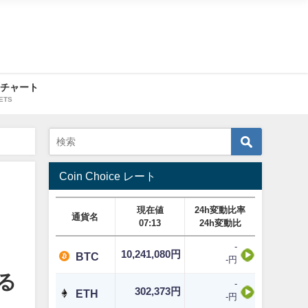
・チャート
ETS
Coin Choice レート
現在値
24h変動比率
通貨名
07:13
24h変動比
-
10,241,080円
BTC
-円
る
-
302,373円
ETH
-円