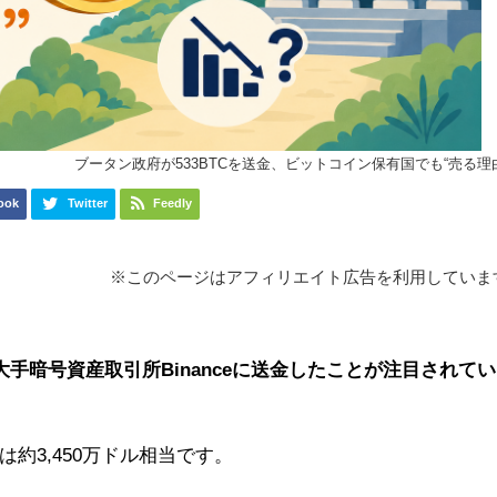
ブータン政府が533BTCを送金、ビットコイン保有国でも“売る理
ook
Twitter
Feedly
※このページはアフィリエイト広告を利用していま
大手暗号資産取引所Binanceに送金したことが注目されてい
約3,450万ドル相当です。