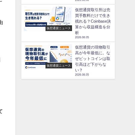
2026.08.06
仮想通貨取引所は売
買手数料だけで生き
残れる？Coinbase決
由
算から収益構造を分
仮想通貨ニュース
析
2026.08.05
仮想通貨の現物取引
高が今年最低に。な
ぜビットコインは取
国
引高ほど下がらな
仮想通貨ニュース
い？
2026.08.05
て