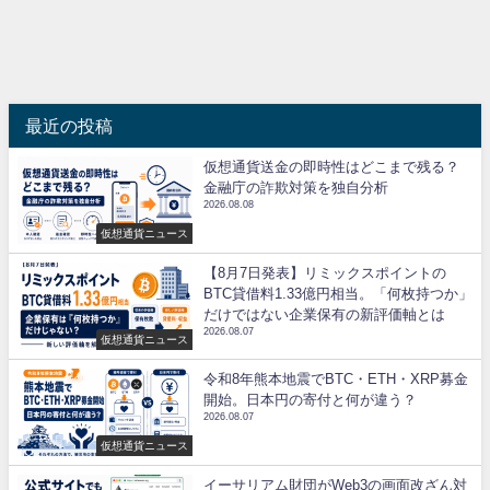
最近の投稿
仮想通貨送金の即時性はどこまで残る？
金融庁の詐欺対策を独自分析
2026.08.08
仮想通貨ニュース
【8月7日発表】リミックスポイントの
BTC貸借料1.33億円相当。「何枚持つか」
だけではない企業保有の新評価軸とは
2026.08.07
仮想通貨ニュース
令和8年熊本地震でBTC・ETH・XRP募金
開始。日本円の寄付と何が違う？
2026.08.07
仮想通貨ニュース
イーサリアム財団がWeb3の画面改ざん対