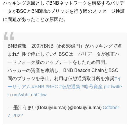
ハッキング原因としてBNBネットワークを構築するバリデ
ータがBSCとBNB間のブリッジを行う際のメッセージ検証
に問題があったことが原因だ。
BNB速報：200万BNB（約858億円）がハッキングで盗
まれた件で停止していたBSCは、バリデータが修正ハ
ードフォーク版のアップデートをしたため再開。
ハッカーの資産を凍結し、BNB Beacon ChainとBSC
間のブリッジを停止。利用は仮想通貨取引所を推奨
#イ
ーサリアム
#BNB
#BSC
#仮想通貨
#暗号資産
pic.twitte
r.com/whhLc5Ctbw
— 墨汁うまい(Bokujyuumai) (@bokujyuumai)
October
7, 2022