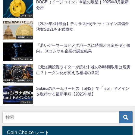
DOGE（ドージコイン）今後の展望｜2025年9月最新
分析
アルトコイン
【2025年8月最新】テキサス州がビットコイン準備金
法案SB21を正式成立
仮想通貨ニュース
「若いゲーマーほどメタバースに時間とお金を使う傾
向」 米コンサル企業の調査結果
ブロックチェーンゲーム
【元短期投資ライターが読む】株の24時間取引は現実
に？トークン化が変える相場の常識
仮想通貨ニュース
Solanaのネームサービス（SNS）で「.sol」ドメイン
を取得する最新手順【2025年版】
テクノロジー
Coin Choice レート