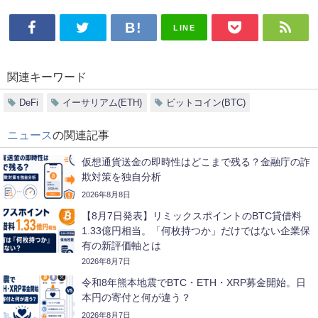
LINE
関連キーワード
DeFi
イーサリアム(ETH)
ビットコイン(BTC)
ニュース
の関連記事
仮想通貨送金の即時性はどこまで残る？金融庁の詐
欺対策を独自分析
2026年8月8日
【8月7日発表】リミックスポイントのBTC貸借料
1.33億円相当。「何枚持つか」だけではない企業保
有の新評価軸とは
2026年8月7日
令和8年熊本地震でBTC・ETH・XRP募金開始。日
本円の寄付と何が違う？
2026年8月7日