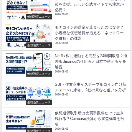
策を支援。正しい公式サイトでも注意が
必要？
2026.08.06
仮想通貨ニュース
モナコインの送金が止まったのはなぜ？
小規模な仮想通貨が抱える「ネットワー
ク維持」の課題
2026.08.06
仮想通貨ニュース
Netflix株に連動する商品を24時間取引？海
外版Binanceの仕組みと日本で使えるかを
解説
2026.08.06
仮想通貨ニュース
SBI・住友商事がステーブルコイン向け新
チェーンに参加。2社の異なる狙いを分析
2026.08.06
仮想通貨ニュース
仮想通貨取引所は売買手数料だけで生き
残れる？Coinbase決算から収益構造を分
析
2026.08.05
仮想通貨ニュース