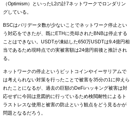
（Optimism）といったL2の計7ネットワークでロンダリン
グしている。
BSCはバリデータ数が少ないことでネットワーク停止とい
う対応をできたが、既にETHに売却されたBNBは停止する
ことはできない。USDTが凍結した650万USDTは9.4億円相
当であるため現時点での実被害額は24億円前後と推計され
る。
ネットワークの停止というビットコインやイーサリアムで
は考えられない対策を行ったことで被害を35分の1に抑えら
れたことになるが、過去の巨額のDeFiハッキング被害は対
応せずに今回は意図的に行っているため検閲耐性によるト
ラストレスな使用と被害の防止という観点をどう見るかが
問題となるだろう。