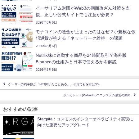
イーサリアム財団がWeb3の画面改ざん対策を支
援。正しい公式サイトでも注意が必要？
2026年8月6日
モナコインの送金が止まったのはなぜ？小規模な仮
想通貨が抱える「ネットワーク維持」の課題
2026年8月6日
Netflix株に連動する商品を24時間取引？海外版
Binanceの仕組みと日本で使えるかを解説
2026年8月6日
ゲーマーの約半数が「NFT聞いたことある」、それでも保有は3％
ポルカドット(Polkadot)エコシステム最近の動向
おすすめの記事
Stargate：コスモスのインターオペラビリティ実現に
向けた重要なアップグレード
テクノロジー