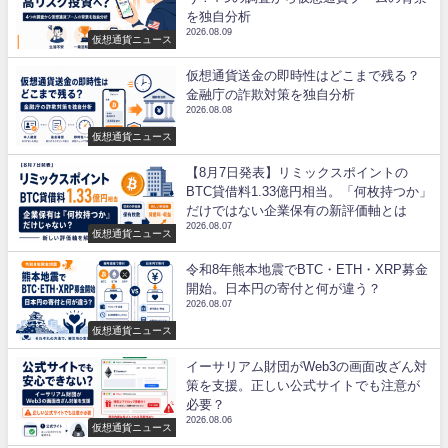
を独自分析
2026.08.09
仮想通貨ニュース
仮想通貨送金の即時性はどこまで残る？
金融庁の詐欺対策を独自分析
2026.08.08
仮想通貨ニュース
【8月7日発表】リミックスポイントの
BTC貸借料1.33億円相当。「何枚持つか」
だけではない企業保有の新評価軸とは
2026.08.07
仮想通貨ニュース
令和8年熊本地震でBTC・ETH・XRP募金
開始。日本円の寄付と何が違う？
2026.08.07
仮想通貨ニュース
イーサリアム財団がWeb3の画面改ざん対
策を支援。正しい公式サイトでも注意が
必要？
2026.08.06
仮想通貨ニュース