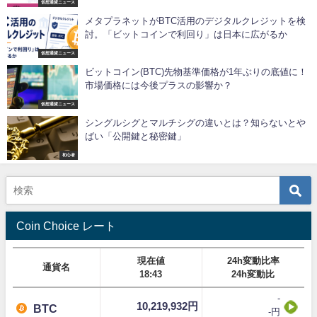
仮想通貨ニュース
メタプラネットがBTC活用のデジタルクレジットを検
討。「ビットコインで利回り」は日本に広がるか
仮想通貨ニュース
ビットコイン(BTC)先物基準価格が1年ぶりの底値に！
市場価格には今後プラスの影響か？
仮想通貨ニュース
シングルシグとマルチシグの違いとは？知らないとや
ばい「公開鍵と秘密鍵」
初心者
Coin Choice レート
現在値
24h変動比率
通貨名
18:43
24h変動比
-
10,219,932円
BTC
-円