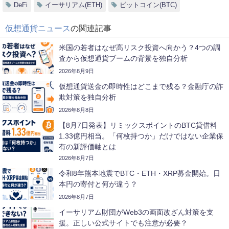
DeFi
イーサリアム(ETH)
ビットコイン(BTC)
仮想通貨ニュース
の関連記事
米国の若者はなぜ高リスク投資へ向かう？4つの調
査から仮想通貨ブームの背景を独自分析
2026年8月9日
仮想通貨送金の即時性はどこまで残る？金融庁の詐
欺対策を独自分析
2026年8月8日
【8月7日発表】リミックスポイントのBTC貸借料
1.33億円相当。「何枚持つか」だけではない企業保
有の新評価軸とは
2026年8月7日
令和8年熊本地震でBTC・ETH・XRP募金開始。日
本円の寄付と何が違う？
2026年8月7日
イーサリアム財団がWeb3の画面改ざん対策を支
援。正しい公式サイトでも注意が必要？