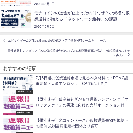
2026年8月6日
モナコインの送金が止まったのはなぜ？小規模な仮
想通貨が抱える「ネットワーク維持」の課題
2026年8月6日
エピックゲームズ(Epic Games)が公式ストアで新作NFTゲームをリリース
【墨汁速報】ナスダック「次の仮想通貨今後のバブルは機関投資家の流入」 仮想通貨カストデ
ィ参入へ
おすすめの記事
7月6日週の仮想通貨市場で見るべき材料は？FOMC議
事要旨・大型アンロック・CPI前の注意点
仮想通貨ニュース
【墨汁速報】破産裁判所が仮想通貨レンディング「ブ
ロックファイ」の再建に向けた売却オークション計画
を認可
仮想通貨ニュース
【墨汁速報】米コインベースが仮想通貨先物を規制下
で提供 規制当局指定の団体より認可