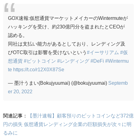
GOX速報:仮想通貨マーケットメイカーのWintermuteが
ハッキングを受け、約230億円分を盗まれたとCEOが
認める。
同社は支払い能力があるとしており、レンディング及
びOTC取引は影響を受けないという
#イーサリアム
#仮
想通貨
#ビットコイン
#レンディング
#DeFi
#Wintermu
te
https://t.co/r12X0X87Se
— 墨汁うまい(Bokujyuumai) (@bokujyuumai)
Septemb
er 20, 2022
関連記事：
【墨汁速報】顧客預りのビットコインなど372億
円の損失 仮想通貨レンディング企業の巨額損失が次々に明
るみに