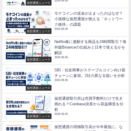
2026.08.06
仮想通貨ニュース
モナコインの送金が止まったのはなぜ？
小規模な仮想通貨が抱える「ネットワー
ク維持」の課題
2026.08.06
仮想通貨ニュース
Netflix株に連動する商品を24時間取引？海
外版Binanceの仕組みと日本で使えるかを
解説
2026.08.06
仮想通貨ニュース
SBI・住友商事がステーブルコイン向け新
チェーンに参加。2社の異なる狙いを分析
2026.08.06
仮想通貨ニュース
仮想通貨取引所は売買手数料だけで生き
残れる？Coinbase決算から収益構造を分
析
2026.08.05
仮想通貨ニュース
仮想通貨の現物取引高が今年最低に。な