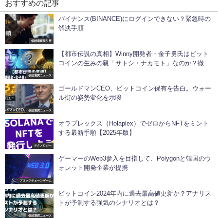
おすすめの記事
バイナンス(BINANCE)にログインできない？緊急時の
解決手順
仮想通貨取引所
【都市伝説の真相】Winny開発者・金子勇氏はビット
コインの生みの親「サトシ・ナカモト」なのか？徹底
検証
仮想通貨ニュース
ゴールドマンCEO、ビットコイン保有を告白。ウォー
ル街の姿勢変化を示唆
仮想通貨ニュース
オラプレックス（Holaplex）でゼロからNFTをミント
する最新手順【2025年版】
テクノロジー
ゲーマーのWeb3参入を目指して、Polygonと韓国のウ
ォレット開発企業が提携
ブロックチェーンゲーム
ビットコイン2024年内に過去最高値更新か？アナリス
トが予測する強気のシナリオとは？
仮想通貨ニュース