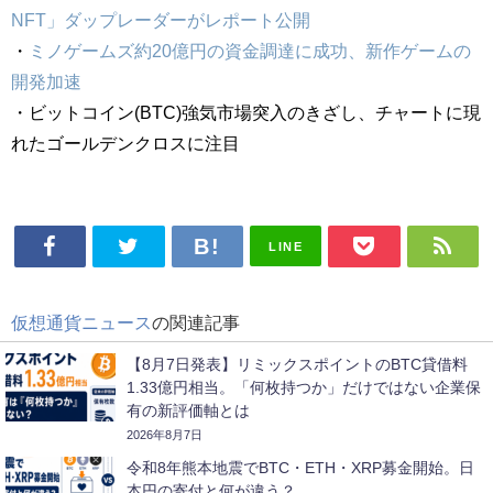
NFT」ダップレーダーがレポート公開
・
ミノゲームズ約20億円の資金調達に成功、新作ゲームの
開発加速
・ビットコイン(BTC)強気市場突入のきざし、チャートに現
れたゴールデンクロスに注目
LINE
仮想通貨ニュース
の関連記事
【8月7日発表】リミックスポイントのBTC貸借料
1.33億円相当。「何枚持つか」だけではない企業保
有の新評価軸とは
2026年8月7日
令和8年熊本地震でBTC・ETH・XRP募金開始。日
本円の寄付と何が違う？