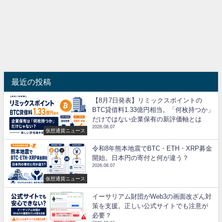
最近の投稿
【8月7日発表】リミックスポイントの
BTC貸借料1.33億円相当。「何枚持つか」
だけではない企業保有の新評価軸とは
2026.08.07
仮想通貨ニュース
令和8年熊本地震でBTC・ETH・XRP募金
開始。日本円の寄付と何が違う？
2026.08.07
仮想通貨ニュース
イーサリアム財団がWeb3の画面改ざん対
策を支援。正しい公式サイトでも注意が
必要？