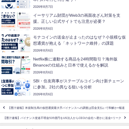
2026年8月7日
イーサリアム財団がWeb3の画面改ざん対策を支
援。正しい公式サイトでも注意が必要？
2026年8月6日
モナコインの送金が止まったのはなぜ？小規模な仮
想通貨が抱える「ネットワーク維持」の課題
2026年8月6日
Netflix株に連動する商品を24時間取引？海外版
Binanceの仕組みと日本で使えるかを解説
2026年8月6日
SBI・住友商事がステーブルコイン向け新チェーン
に参加。2社の異なる狙いを分析
2026年8月6日
【墨汁速報】米規制当局の仮想通貨最大手バイナンスへの調査は罰金支払いで和解か=報道
【墨汁速報】バイナンス使途不明金535億円をUS法人からCEOの会社へ密かに送金=リーク