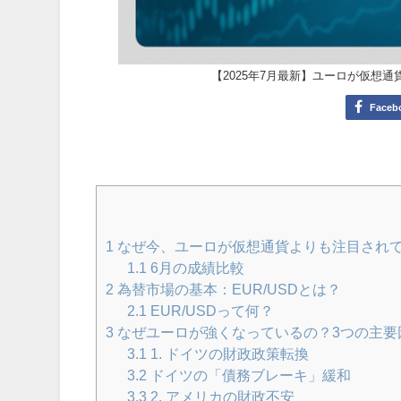
【2025年7月最新】ユーロが仮想
Faceb
1
なぜ今、ユーロが仮想通貨よりも注目され
1.1
6月の成績比較
2
為替市場の基本：EUR/USDとは？
2.1
EUR/USDって何？
3
なぜユーロが強くなっているの？3つの主要
3.1
1. ドイツの財政政策転換
3.2
ドイツの「債務ブレーキ」緩和
3.3
2. アメリカの財政不安