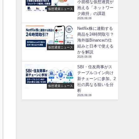
小規模な仮想通貨が
抱える「ネットワー
仮想通貨ニュース
ク維持」の課題
2026.08.06
Netflix株に連動する
商品を24時間取引？
海外版Binanceの仕
組みと日本で使える
仮想通貨ニュース
かを解説
2026.08.06
SBI・住友商事がス
テーブルコイン向け
新チェーンに参加。2
社の異なる狙いを分
仮想通貨ニュース
析
2026.08.06