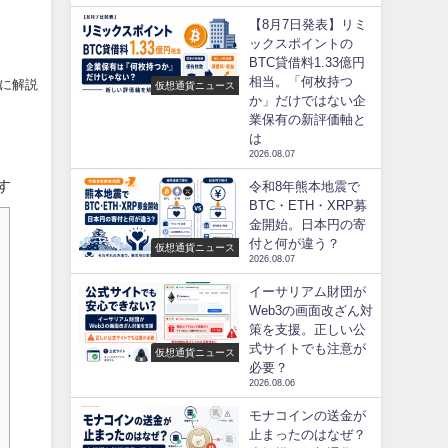
【8月7日発表】リミ
ックスポイントの
BTC貸借料1.33億円
相当。「何枚持つ
けに解説
仮想通貨ニュース
か」だけではない企
業保有の新評価軸と
は
2026.08.07
す
令和8年熊本地震で
BTC・ETH・XRP募
金開始。日本円の寄
付と何が違う？
仮想通貨ニュース
2026.08.07
イーサリアム財団が
Web3の画面改ざん対
策を支援。正しい公
式サイトでも注意が
仮想通貨ニュース
必要？
2026.08.06
モナコインの送金が
止まったのはなぜ？