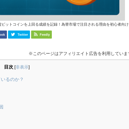
通貨ビットコインを上回る成績を記録！為替市場で注目される理由を初心者向
ook
Twitter
Feedly
※このページはアフィリエイト広告を利用していま
目次
[
非表示
]
ているのか？
因