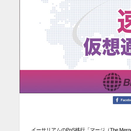
Faceb
イーサリアムのPoS移行「マージ（The M