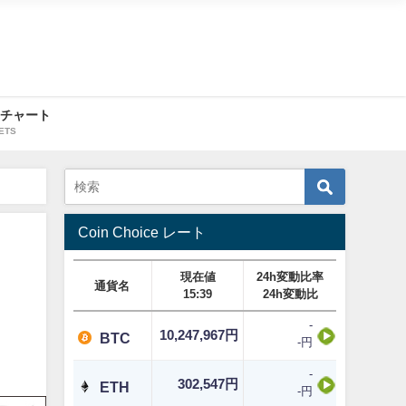
・チャート
ETS
Coin Choice レート
現在値
24h変動比率
通貨名
15:39
24h変動比
-
10,247,967円
BTC
-円
-
302,547円
ETH
-円