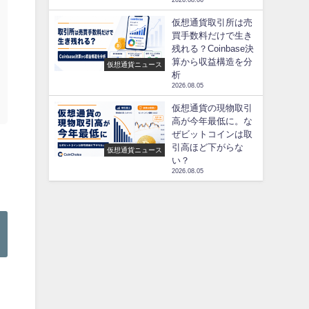
2026.08.06
仮想通貨取引所は売
買手数料だけで生き
残れる？Coinbase決
算から収益構造を分
仮想通貨ニュース
析
2026.08.05
仮想通貨の現物取引
高が今年最低に。な
ぜビットコインは取
引高ほど下がらな
仮想通貨ニュース
る
い？
2026.08.05