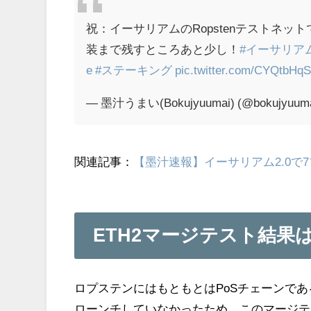
祝：イーサリアムのRopstenテストネットで
装まで残すところあと少し！
#イーサリア
e
#ステーキング
pic.twitter.com/CYQtbHq
— 墨汁うまい(Bokujyuumai) (@bokujyuum
関連記事：
【墨汁速報】イーサリアム2.0で7
ETH2マージテスト結果
ロプステンにはもともとはPoSチェーンであるイ
ローンチしていなかったため、このマージテ