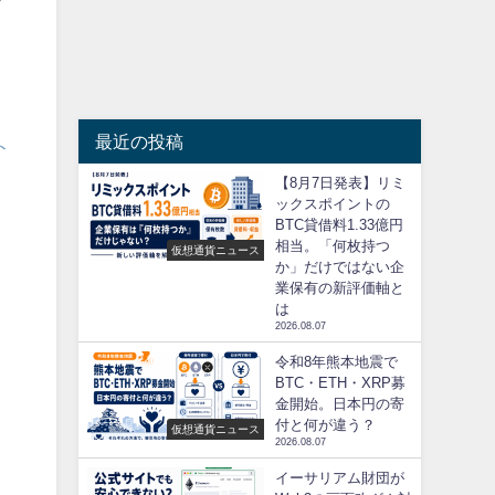
最近の投稿
ト
【8月7日発表】リミ
ックスポイントの
BTC貸借料1.33億円
相当。「何枚持つ
仮想通貨ニュース
か」だけではない企
業保有の新評価軸と
は
2026.08.07
令和8年熊本地震で
BTC・ETH・XRP募
金開始。日本円の寄
付と何が違う？
仮想通貨ニュース
2026.08.07
イーサリアム財団が