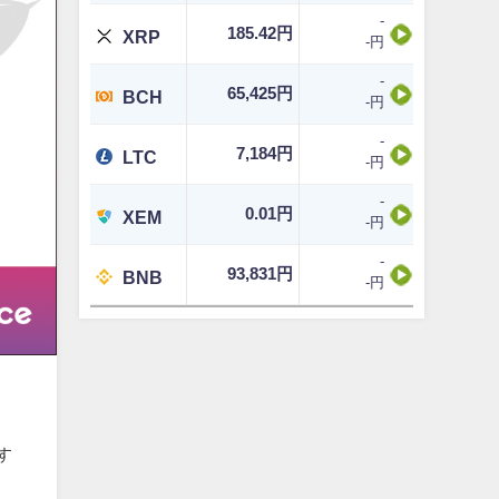
-
185.42円
XRP
-円
-
65,425円
BCH
-円
-
7,184円
LTC
-円
-
0.01円
XEM
-円
-
93,831円
BNB
-円
す
れ