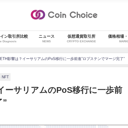
イン取引所比較
ニュース
仮想通貨取引所
価格相場
e Diagnosis
NEWS
CRYPTO EXCHANGE
MARK
ETH影響は？イーサリアムのPoS移行に一歩前進”ロプステンでマージ完了”
NFT
イーサリアムのPoS移行に一歩前
”