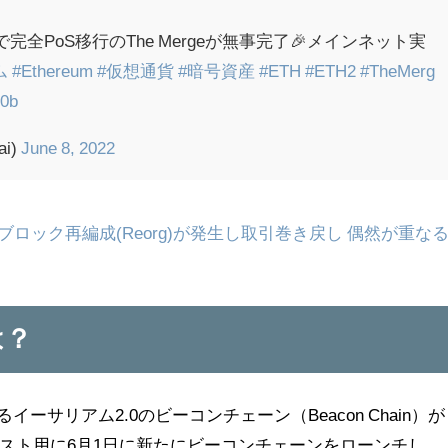
完全PoS移行のThe Mergeが無事完了🎉メインネット実
ム
#Ethereum
#仮想通貨
#暗号資産
#ETH
#ETH2
#TheMerg
S0b
ai)
June 8, 2022
ブロック再編成(Reorg)が発生し取引巻き戻し 偶然が重な
は？
ーサリアム2.0のビーコンチェーン（Beacon Chain）が
スト用に6月1日に新たにビーコンチェーンをローンチし