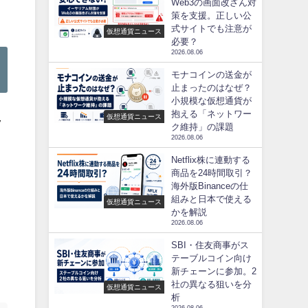
Web3の画面改ざん対
策を支援。正しい公
式サイトでも注意が
仮想通貨ニュース
必要？
2026.08.06
モナコインの送金が
止まったのはなぜ？
小規模な仮想通貨が
抱える「ネットワー
仮想通貨ニュース
ッ
ク維持」の課題
2026.08.06
Netflix株に連動する
商品を24時間取引？
イ
海外版Binanceの仕
組みと日本で使える
仮想通貨ニュース
かを解説
2026.08.06
SBI・住友商事がス
ト
テーブルコイン向け
新チェーンに参加。2
社の異なる狙いを分
仮想通貨ニュース
析