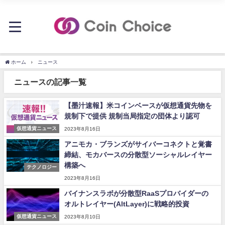
ホーム
ニュース
ニュースの記事一覧
【墨汁速報】米コインベースが仮想通貨先物を
規制下で提供 規制当局指定の団体より認可
仮想通貨ニュース
2023年8月16日
アニモカ・ブランズがサイバーコネクトと覚書
締結、モカバースの分散型ソーシャルレイヤー
構築へ
テクノロジー
2023年8月16日
バイナンスラボが分散型RaaSプロバイダーの
オルトレイヤー(AltLayer)に戦略的投資
仮想通貨ニュース
2023年8月10日