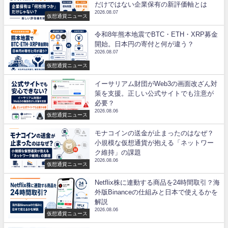
だけではない企業保有の新評価軸とは
2026.08.07
仮想通貨ニュース
令和8年熊本地震でBTC・ETH・XRP募金
開始。日本円の寄付と何が違う？
2026.08.07
仮想通貨ニュース
イーサリアム財団がWeb3の画面改ざん対
策を支援。正しい公式サイトでも注意が
必要？
2026.08.06
仮想通貨ニュース
モナコインの送金が止まったのはなぜ？
小規模な仮想通貨が抱える「ネットワー
ク維持」の課題
2026.08.06
仮想通貨ニュース
Netflix株に連動する商品を24時間取引？海
外版Binanceの仕組みと日本で使えるかを
解説
2026.08.06
仮想通貨ニュース