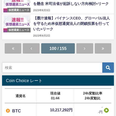
を懸念 米司法省が起訴しない方向検討=リーク
仮想通貨ニュース
2023年8月3日
【墨汁速報】バイナンスCEO、グローバル法人
を守るため米仮想通貨法人の閉鎖投票を行って
いた=リーク
仮想通貨ニュース
2023年8月2日
100 / 155
Coin Choice レート
現在値
24h変動比率
通貨名
01:44
24h変動比
-
10,217,292円
BTC
-円