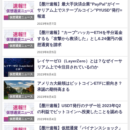
【墨汁速報】最大手決済企業”PayPal”がイー
サリアム上でステーブルコイン”PYUSD”発行=
報道
仮想通貨ニュース
2023年8月7日
【墨汁速報】”カーブ”ハッカーETHを半分返金
するも「攻撃から救済した」とし6.24億円の仮
想通貨を請求
仮想通貨ニュース
2023年8月5日
レイヤーゼロ（LayerZero）とは？なぜイーサ
リアム上で今注目されているのか
仮想通貨ニュース
2023年8月4日
アメリカ大統領はビットコインETFに前向き？
承認の期待高まる
仮想通貨ニュース
2023年8月4日
【墨汁速報】USDT発行のテザー社 2023年Q2
の利益でビットコインへ投資したことを認める
仮想通貨ニュース
2023年8月4日
【墨汁速報】仮想通貨「バイナンスショック」