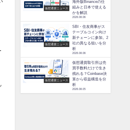
い
海外版Binanceの仕
組みと日本で使える
仮想通貨ニュース
かを解説
2026.08.06
SBI・住友商事がス
テーブルコイン向け
新チェーンに参加。2
社の異なる狙いを分
仮想通貨ニュース
析
ー
2026.08.06
仮想通貨取引所は売
買手数料だけで生き
残れる？Coinbase決
算から収益構造を分
仮想通貨ニュース
析
デ
2026.08.05