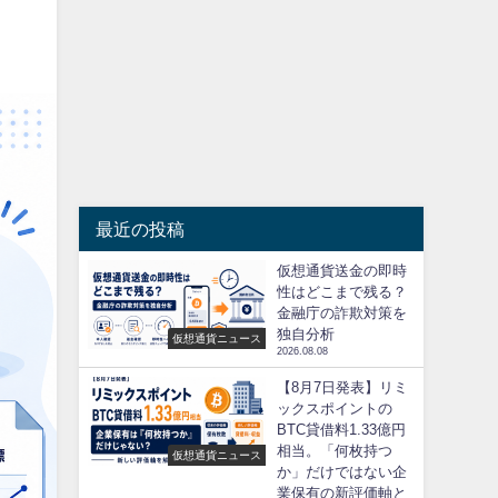
最近の投稿
仮想通貨送金の即時
性はどこまで残る？
金融庁の詐欺対策を
独自分析
仮想通貨ニュース
2026.08.08
【8月7日発表】リミ
ックスポイントの
BTC貸借料1.33億円
相当。「何枚持つ
仮想通貨ニュース
か」だけではない企
業保有の新評価軸と