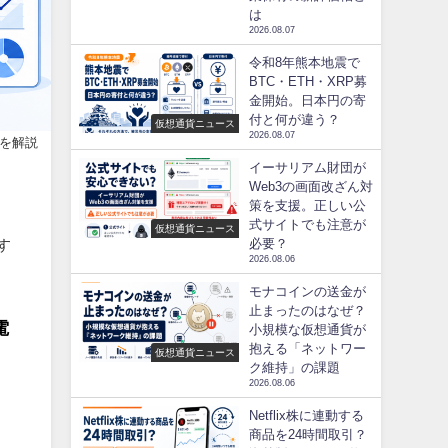
は
2026.08.07
令和8年熊本地震で
BTC・ETH・XRP募
金開始。日本円の寄
付と何が違う？
仮想通貨ニュース
2026.08.07
を解説
イーサリアム財団が
Web3の画面改ざん対
策を支援。正しい公
式サイトでも注意が
仮想通貨ニュース
す
必要？
2026.08.06
モナコインの送金が
止まったのはなぜ？
電
小規模な仮想通貨が
抱える「ネットワー
仮想通貨ニュース
ク維持」の課題
2026.08.06
Netflix株に連動する
商品を24時間取引？