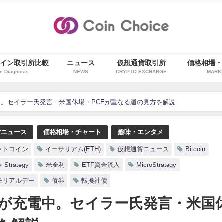
イン取引所比較
ニュース
仮想通貨取引所
価格相場
e Diagnosis
NEWS
CRYPTO EXCHANGE
MARK
。セイラー氏発言・米国休場・PCEが重なる週の見方を解説
貨ニュース
価格相場・チャート
趣味・エンタメ
ットコイン
イーサリアム(ETH)
仮想通貨ニュース
Bitcoin
Strategy
米金利
ETF資金流入
MicroStrategy
モリアルデー
債券
転換社債
が充電中。セイラー氏発言・米国