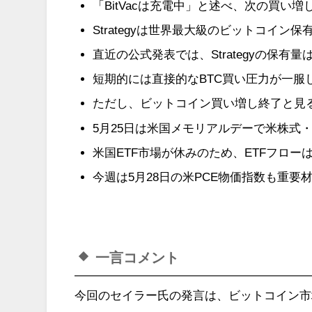
「BitVacは充電中」と述べ、次の買い増
Strategyは世界最大級のビットコイン保
直近の公式発表では、Strategyの保有量は84
短期的には直接的なBTC買い圧力が一服
ただし、ビットコイン買い増し終了と見
5月25日は米国メモリアルデーで米株式
米国ETF市場が休みのため、ETFフロー
今週は5月28日の米PCE物価指数も重要
一言コメント
今回のセイラー氏の発言は、ビットコイン市