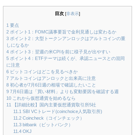
目次
[
非表示
]
1
要点
2
ポイント1：FOMC議事要旨で金利見通しは変わるか
3
ポイント2：大型トークンアンロックはアルトコインの重
しになるか
4
ポイント3：翌週の米CPIを前に様子見が出やすい
5
ポイント4：ETFテーマは続くが、承認ニュースとの混同
に注意
6
ビットコインはどこを見るべきか
7
アルトコインはアンロックと出来高に注意
8
初心者が7月6日週の相場で確認したいこと
9
7月6日週は「買い材料」よりも変動要因を確認する週
10
これから仮想通貨を始めるなら
11
【詳細比較】国内主要仮想通貨取引所5社
11.1
SBI VCトレード(coinchoice人気取引所)
11.2
Coincheck（コインチェック）
11.3
bitbank（ビットバンク）
11.4
OKJ