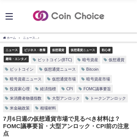
ホーム
ニュース
7月6日週の仮想通貨市場で見るべき材料は？FOMC議事要旨・大型ア
ニュース
ビジネス・教養
仮想通貨
仮想通貨ニュース
初心者
趣味・エンタメ
ビットコイン(BTC)
暗号資産
仮想通貨
ビットコイン
仮想通貨ニュース
Bitcoin
暗号資産ニュース
仮想通貨市場
暗号資産市場
投資家心理
経済指標
CPI
FOMC議事要旨
米消費者物価指数
大型アンロック
トークンアンロック
米金融政策
相場材料
7月6日週の仮想通貨市場で見るべき材料は？
FOMC議事要旨・大型アンロック・CPI前の注意
点