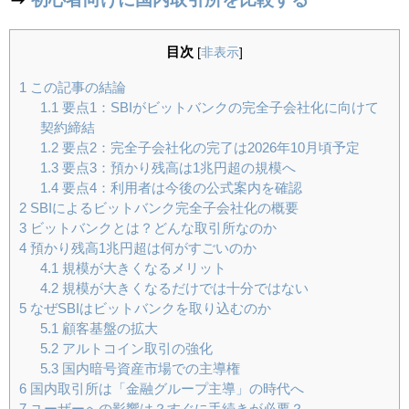
目次
[
非表示
]
1
この記事の結論
1.1
要点1：SBIがビットバンクの完全子会社化に向けて
契約締結
1.2
要点2：完全子会社化の完了は2026年10月頃予定
1.3
要点3：預かり残高は1兆円超の規模へ
1.4
要点4：利用者は今後の公式案内を確認
2
SBIによるビットバンク完全子会社化の概要
3
ビットバンクとは？どんな取引所なのか
4
預かり残高1兆円超は何がすごいのか
4.1
規模が大きくなるメリット
4.2
規模が大きくなるだけでは十分ではない
5
なぜSBIはビットバンクを取り込むのか
5.1
顧客基盤の拡大
5.2
アルトコイン取引の強化
5.3
国内暗号資産市場での主導権
6
国内取引所は「金融グループ主導」の時代へ
7
ユーザーへの影響は？すぐに手続きが必要？