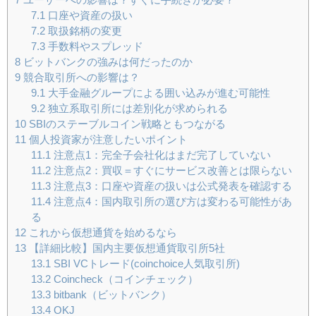
7.1
口座や資産の扱い
7.2
取扱銘柄の変更
7.3
手数料やスプレッド
8
ビットバンクの強みは何だったのか
9
競合取引所への影響は？
9.1
大手金融グループによる囲い込みが進む可能性
9.2
独立系取引所には差別化が求められる
10
SBIのステーブルコイン戦略ともつながる
11
個人投資家が注意したいポイント
11.1
注意点1：完全子会社化はまだ完了していない
11.2
注意点2：買収＝すぐにサービス改善とは限らない
11.3
注意点3：口座や資産の扱いは公式発表を確認する
11.4
注意点4：国内取引所の選び方は変わる可能性があ
る
12
これから仮想通貨を始めるなら
13
【詳細比較】国内主要仮想通貨取引所5社
13.1
SBI VCトレード(coinchoice人気取引所)
13.2
Coincheck（コインチェック）
13.3
bitbank（ビットバンク）
13.4
OKJ