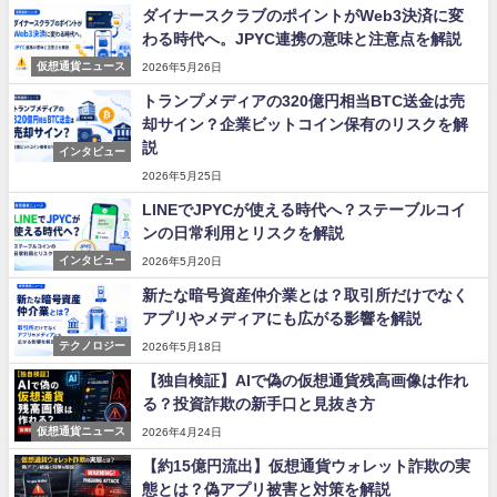
ダイナースクラブのポイントがWeb3決済に変
わる時代へ。JPYC連携の意味と注意点を解説
仮想通貨ニュース
2026年5月26日
トランプメディアの320億円相当BTC送金は売
却サイン？企業ビットコイン保有のリスクを解
説
インタビュー
2026年5月25日
LINEでJPYCが使える時代へ？ステーブルコイ
ンの日常利用とリスクを解説
インタビュー
2026年5月20日
新たな暗号資産仲介業とは？取引所だけでなく
アプリやメディアにも広がる影響を解説
テクノロジー
2026年5月18日
【独自検証】AIで偽の仮想通貨残高画像は作れ
る？投資詐欺の新手口と見抜き方
仮想通貨ニュース
2026年4月24日
【約15億円流出】仮想通貨ウォレット詐欺の実
態とは？偽アプリ被害と対策を解説