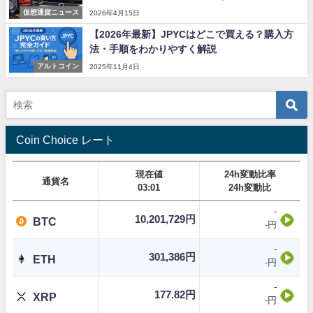
仮想通貨ニュース
2026年4月15日
【2026年最新】JPYCはどこで買える？購入方
法・手順をわかりやすく解説
アルトコイン
2025年11月4日
Coin Choice レート
現在値
24h変動比率
通貨名
03:01
24h変動比
-
10,201,729円
BTC
-円
-
301,386円
ETH
-円
-
177.82円
XRP
-円