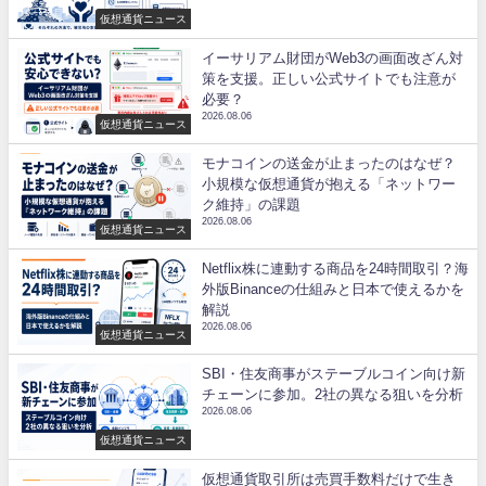
仮想通貨ニュース
イーサリアム財団がWeb3の画面改ざん対
策を支援。正しい公式サイトでも注意が
必要？
2026.08.06
仮想通貨ニュース
モナコインの送金が止まったのはなぜ？
小規模な仮想通貨が抱える「ネットワー
ク維持」の課題
2026.08.06
仮想通貨ニュース
Netflix株に連動する商品を24時間取引？海
外版Binanceの仕組みと日本で使えるかを
解説
2026.08.06
仮想通貨ニュース
SBI・住友商事がステーブルコイン向け新
チェーンに参加。2社の異なる狙いを分析
2026.08.06
仮想通貨ニュース
仮想通貨取引所は売買手数料だけで生き