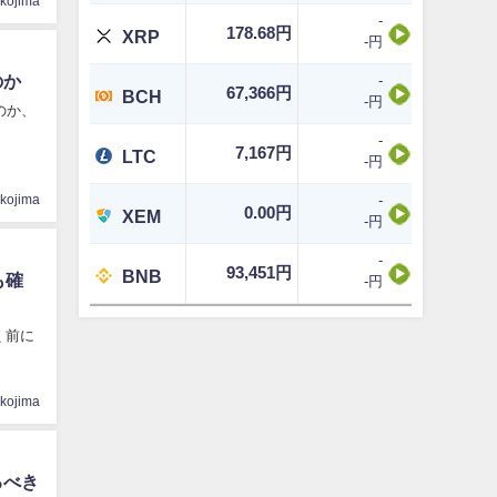
ikojima
-
178.68円
XRP
-円
のか
-
67,366円
BCH
-円
のか、
-
7,167円
LTC
-円
-
ikojima
0.00円
XEM
-円
-
93,451円
BNB
も確
-円
く前に
ikojima
るべき