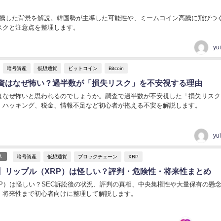
6％急騰した背景を解説。韓国勢が主導した可能性や、ミームコイン高騰に飛びつ
スクと注意点を整理します。
yu
暗号資産
仮想通貨
ビットコイン
Bitcoin
資はなぜ怖い？過半数が「損失リスク」を不安視する理由
はなぜ怖いと思われるのでしょうか。調査で過半数が不安視した「損失リスク
・ハッキング、税金、情報不足など初心者が抱える不安を解説します。
yu
暗号資産
仮想通貨
ブロックチェーン
XRP
ス
】リップル（XRP）は怪しい？評判・危険性・将来性まとめ
RP）は怪しい？SEC訴訟後の状況、評判の真相、中央集権性や大量保有の懸
、将来性まで初心者向けに整理して解説します。