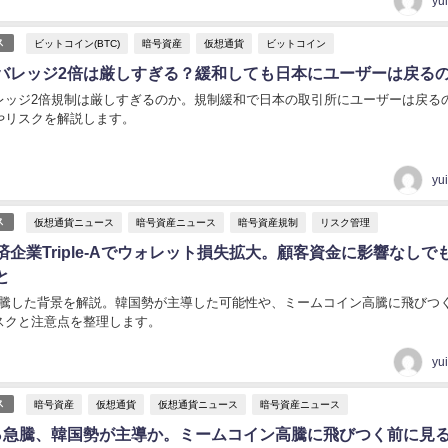
yu
ビットコイン(BTC)
暗号資産
仮想通貨
ビットコイン
ス
バレッジ2倍は厳しすぎる？緩和しても日本にユーザーは戻る
レッジ2倍規制は厳しすぎるのか。規制緩和で日本の取引所にユーザーは戻る
やリスクを解説します。
yu
仮想通貨ニュース
暗号資産ニュース
暗号資産規制
リスク管理
ス
企業Triple-Aでウォレット損失拡大。顧客資金に影響なしで
と
6％急騰した背景を解説。韓国勢が主導した可能性や、ミームコイン高騰に飛びつ
スクと注意点を整理します。
yu
暗号資産
仮想通貨
仮想通貨ニュース
暗号資産ニュース
ス
36％急騰、韓国勢が主導か。ミームコイン高騰に飛びつく前に見