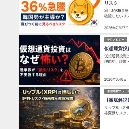
リスク
SHIBが3
確認したいリ
2026年7月27日
テクノロジー
仮想通貨投
仮想通貨投資
理由や、詐欺
2026年6月6日
仮想通貨ニュー
【徹底解説
リップル（X
格変動リスク