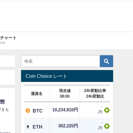
・チャート
ETS
Coin Choice レート
現在値
24h変動比率
通貨名
08:00
24h変動比
実態
-
字をも
10,234,910円
BTC
-円
-
302,225円
ETH
-円