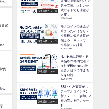
Web3の画面改ざん対
CoinChoice編集部
策を支援。正しい公
式サイトでも注意が
仮想通貨ニュース
必要？
2026.08.06
関投資家
モナコインの送金が
止まったのはなぜ？
小規模な仮想通貨が
抱える「ネットワー
仮想通貨ニュース
ク維持」の課題
CoinChoice編集部
2026.08.06
Netflix株に連動する
商品を24時間取引？
海外版Binanceの仕
般投資
組みと日本で使える
仮想通貨ニュース
かを解説
2026.08.06
SBI・住友商事がス
CoinChoice編集部
テーブルコイン向け
新チェーンに参加。2
社の異なる狙いを分
仮想通貨ニュース
析
行