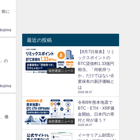
く前に
ikojima
最近の投稿
【8月7日発表】リミ
ックスポイントの
」の
BTC貸借料1.33億円
相当。「何枚持つ
仮想通貨ニュース
か」だけではない企
業保有の新評価軸と
ikojima
は
2026.08.07
令和8年熊本地震で
BTC・ETH・XRP募
金開始。日本円の寄
念、価
付と何が違う？
仮想通貨ニュース
2026.08.07
イーサリアム財団が