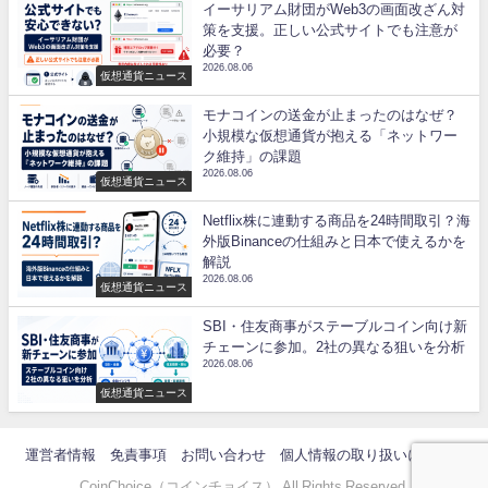
イーサリアム財団がWeb3の画面改ざん対
策を支援。正しい公式サイトでも注意が
必要？
2026.08.06
仮想通貨ニュース
モナコインの送金が止まったのはなぜ？
小規模な仮想通貨が抱える「ネットワー
ク維持」の課題
2026.08.06
仮想通貨ニュース
Netflix株に連動する商品を24時間取引？海
外版Binanceの仕組みと日本で使えるかを
解説
2026.08.06
仮想通貨ニュース
SBI・住友商事がステーブルコイン向け新
チェーンに参加。2社の異なる狙いを分析
2026.08.06
仮想通貨ニュース
運営者情報
免責事項
お問い合わせ
個人情報の取り扱いについて
CoinChoice（コインチョイス） All Rights Reserved.