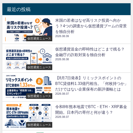
最近の投稿
米国の若者はなぜ高リスク投資へ向か
う？4つの調査から仮想通貨ブームの背景
を独自分析
2026.08.09
仮想通貨ニュース
仮想通貨送金の即時性はどこまで残る？
金融庁の詐欺対策を独自分析
2026.08.08
仮想通貨ニュース
【8月7日発表】リミックスポイントの
BTC貸借料1.33億円相当。「何枚持つか」
だけではない企業保有の新評価軸とは
2026.08.07
仮想通貨ニュース
令和8年熊本地震でBTC・ETH・XRP募金
開始。日本円の寄付と何が違う？
2026.08.07
仮想通貨ニュース