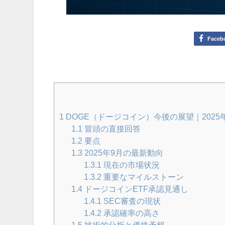
Faceb
1
DOGE（ドージコイン）今後の展望｜2025
1.1
冒頭の直接回答
1.2
要点
1.3
2025年9月の最新動向
1.3.1
現在の市場状況
1.3.2
重要なマイルストーン
1.4
ドージコインETF承認見通し
1.4.1
SEC審査の現状
1.4.2
承認確率の高さ