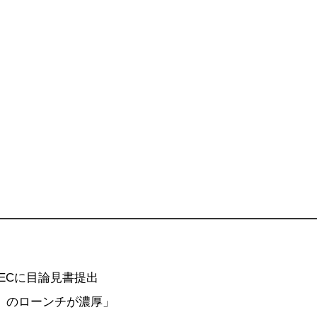
SECに目論見書提出
）のローンチが濃厚」