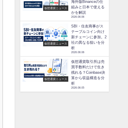
海外版Binanceの仕
組みと日本で使える
仮想通貨ニュース
かを解説
2026.08.06
SBI・住友商事がス
テーブルコイン向け
新チェーンに参加。2
社の異なる狙いを分
仮想通貨ニュース
析
2026.08.06
仮想通貨取引所は売
買手数料だけで生き
残れる？Coinbase決
算から収益構造を分
仮想通貨ニュース
析
2026.08.05