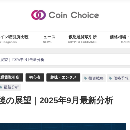
イン取引所比較
ニュース
仮想通貨取引所
価格相場
e Diagnosis
NEWS
CRYPTO EXCHANGE
MARK
展望｜2025年9月最新分析
想通貨取引所
初心者
趣味・エンタメ
投資戦略
価格予想
最新分析
後の展望｜2025年9月最新分析