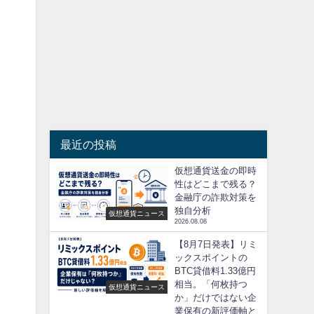
最近の投稿
仮想通貨送金の即時
性はどこまで残る？
金融庁の詐欺対策を
独自分析
仮想通貨ニュース
2026.08.08
【8月7日発表】リミ
ックスポイントの
BTC貸借料1.33億円
相当。「何枚持つ
仮想通貨ニュース
か」だけではない企
業保有の新評価軸と