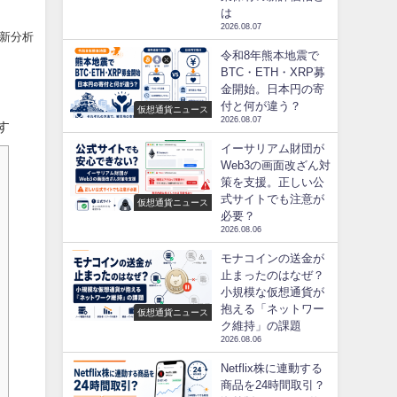
は
2026.08.07
最新分析
令和8年熊本地震で
BTC・ETH・XRP募
金開始。日本円の寄
付と何が違う？
仮想通貨ニュース
2026.08.07
す
イーサリアム財団が
Web3の画面改ざん対
策を支援。正しい公
式サイトでも注意が
仮想通貨ニュース
必要？
2026.08.06
モナコインの送金が
止まったのはなぜ？
小規模な仮想通貨が
抱える「ネットワー
仮想通貨ニュース
ク維持」の課題
2026.08.06
Netflix株に連動する
商品を24時間取引？