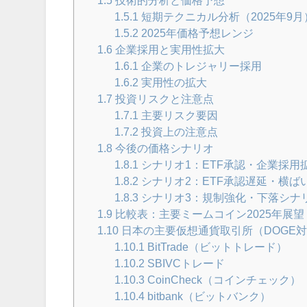
1.5
技術的分析と価格予想
1.5.1
短期テクニカル分析（2025年9月
1.5.2
2025年価格予想レンジ
1.6
企業採用と実用性拡大
1.6.1
企業のトレジャリー採用
1.6.2
実用性の拡大
1.7
投資リスクと注意点
1.7.1
主要リスク要因
1.7.2
投資上の注意点
1.8
今後の価格シナリオ
1.8.1
シナリオ1：ETF承認・企業採用
1.8.2
シナリオ2：ETF承認遅延・横ば
1.8.3
シナリオ3：規制強化・下落シナリ
1.9
比較表：主要ミームコイン2025年展望
1.10
日本の主要仮想通貨取引所（DOGE
1.10.1
BitTrade（ビットトレード）
1.10.2
SBIVCトレード
1.10.3
CoinCheck（コインチェック）
1.10.4
bitbank（ビットバンク）