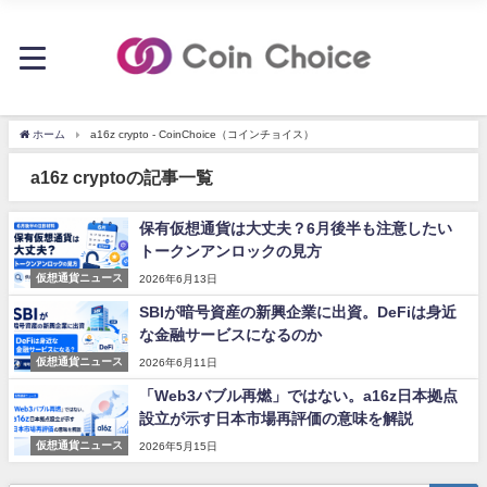
ホーム
a16z crypto - CoinChoice（コインチョイス）
a16z cryptoの記事一覧
保有仮想通貨は大丈夫？6月後半も注意したい
トークンアンロックの見方
仮想通貨ニュース
2026年6月13日
SBIが暗号資産の新興企業に出資。DeFiは身近
な金融サービスになるのか
仮想通貨ニュース
2026年6月11日
「Web3バブル再燃」ではない。a16z日本拠点
設立が示す日本市場再評価の意味を解説
仮想通貨ニュース
2026年5月15日