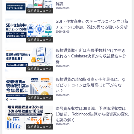
解説
2026.08.06
仮想通貨ニュース
SBI・住友商事がステーブルコイン向け新
チェーンに参加。2社の異なる狙いを分析
2026.08.06
仮想通貨ニュース
仮想通貨取引所は売買手数料だけで生き
残れる？Coinbase決算から収益構造を分
析
2026.08.05
仮想通貨ニュース
仮想通貨の現物取引高が今年最低に。な
ぜビットコインは取引高ほど下がらな
い？
2026.08.05
仮想通貨ニュース
暗号資産収益は38％減、予測市場収益は
10倍超。Robinhood決算から投資家の変化
を読み解く
2026.08.05
仮想通貨ニュース