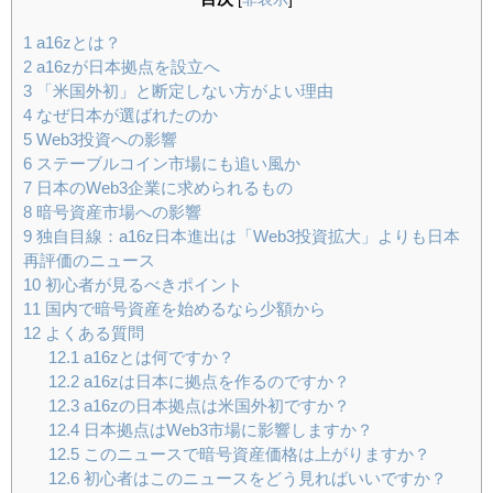
1
a16zとは？
2
a16zが日本拠点を設立へ
3
「米国外初」と断定しない方がよい理由
4
なぜ日本が選ばれたのか
5
Web3投資への影響
6
ステーブルコイン市場にも追い風か
7
日本のWeb3企業に求められるもの
8
暗号資産市場への影響
9
独自目線：a16z日本進出は「Web3投資拡大」よりも日本
再評価のニュース
10
初心者が見るべきポイント
11
国内で暗号資産を始めるなら少額から
12
よくある質問
12.1
a16zとは何ですか？
12.2
a16zは日本に拠点を作るのですか？
12.3
a16zの日本拠点は米国外初ですか？
12.4
日本拠点はWeb3市場に影響しますか？
12.5
このニュースで暗号資産価格は上がりますか？
12.6
初心者はこのニュースをどう見ればいいですか？