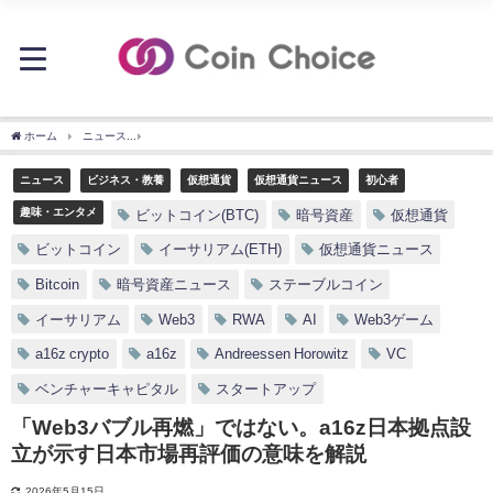
ホーム
ニュース
「Web3バブル再燃」ではない。a16z日本拠点設立が示す日本市場
ニュース
ビジネス・教養
仮想通貨
仮想通貨ニュース
初心者
趣味・エンタメ
ビットコイン(BTC)
暗号資産
仮想通貨
ビットコイン
イーサリアム(ETH)
仮想通貨ニュース
Bitcoin
暗号資産ニュース
ステーブルコイン
イーサリアム
Web3
RWA
AI
Web3ゲーム
a16z crypto
a16z
Andreessen Horowitz
VC
ベンチャーキャピタル
スタートアップ
「Web3バブル再燃」ではない。a16z日本拠点設
立が示す日本市場再評価の意味を解説
2026年5月15日