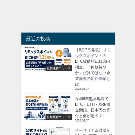
最近の投稿
【8月7日発表】リミ
ックスポイントの
BTC貸借料1.33億円
相当。「何枚持つ
仮想通貨ニュース
か」だけではない企
業保有の新評価軸と
は
2026.08.07
令和8年熊本地震で
BTC・ETH・XRP募
金開始。日本円の寄
付と何が違う？
仮想通貨ニュース
2026.08.07
イーサリアム財団が