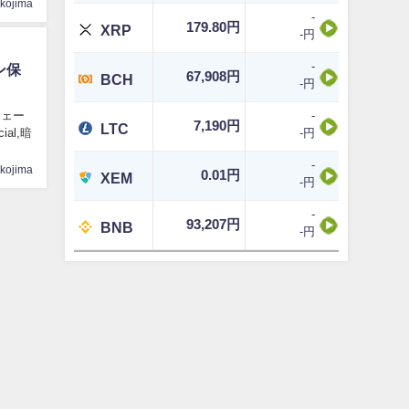
ikojima
-
179.80円
XRP
-円
-
ン保
67,908円
BCH
-円
ンチェー
-
7,190円
LTC
al,暗
-円
-
ikojima
0.01円
XEM
-円
-
93,207円
BNB
-円