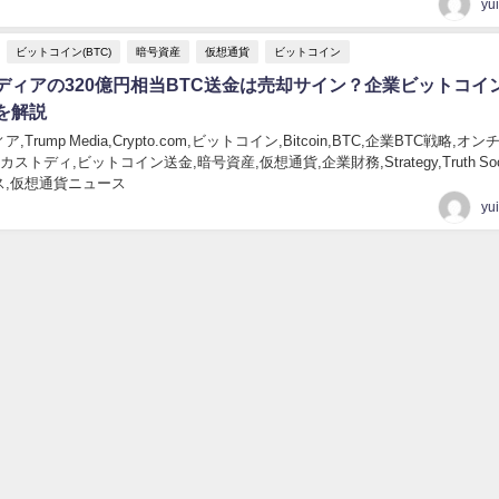
yu
ビットコイン(BTC)
暗号資産
仮想通貨
ビットコイン
ディアの320億円相当BTC送金は売却サイン？企業ビットコイ
を解説
Trump Media,Crypto.com,ビットコイン,Bitcoin,BTC,企業BTC戦略,オ
ストディ,ビットコイン送金,暗号資産,仮想通貨,企業財務,Strategy,Truth Soci
ス,仮想通貨ニュース
yu