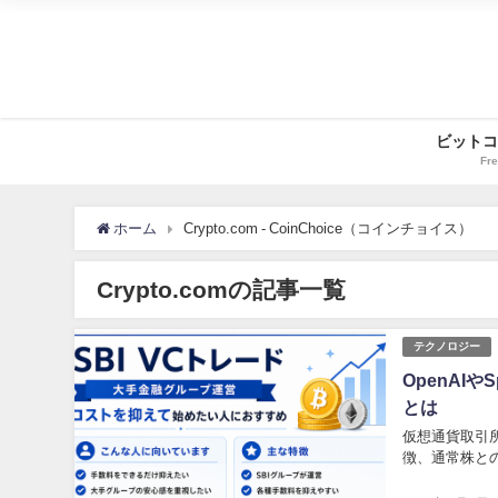
ビットコ
Fre
ホーム
Crypto.com - CoinChoice（コインチョイス）
Crypto.comの記事一覧
テクノロジー
OpenAI
とは
仮想通貨取引所で
徴、通常株と