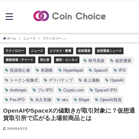
ホーム
ニュース
テクノロジー
OpenAIやSpaceXの値動きが取引対象に？仮
テクノロジー
ニュース
ビジネス・教養
仮想通貨
仮想通貨ニュース
価格相場・チャート
初心者
趣味・エンタメ
暗号資産
仮想通貨
投資初心者
米国株
Hyperliquid
SpaceX
IPO
トークン化株式
デリバティブ
未上場株
OpenAI
Anthropic
プレIPO
Crypto.com
SpaceX IPO
Pre-IPO
永久先物
okx
Bitget
OpenAI投資
OpenAIやSpaceXの値動きが取引対象に？仮想通
貨取引所で広がる上場前商品とは
2026年6月1日