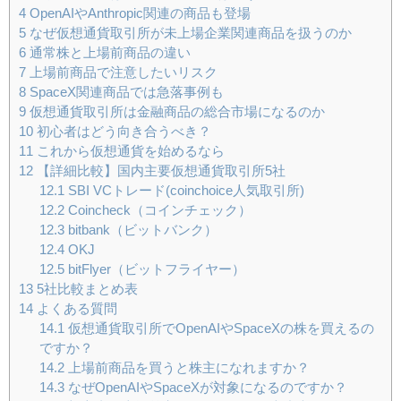
4
OpenAIやAnthropic関連の商品も登場
5
なぜ仮想通貨取引所が未上場企業関連商品を扱うのか
6
通常株と上場前商品の違い
7
上場前商品で注意したいリスク
8
SpaceX関連商品では急落事例も
9
仮想通貨取引所は金融商品の総合市場になるのか
10
初心者はどう向き合うべき？
11
これから仮想通貨を始めるなら
12
【詳細比較】国内主要仮想通貨取引所5社
12.1
SBI VCトレード(coinchoice人気取引所)
12.2
Coincheck（コインチェック）
12.3
bitbank（ビットバンク）
12.4
OKJ
12.5
bitFlyer（ビットフライヤー）
13
5社比較まとめ表
14
よくある質問
14.1
仮想通貨取引所でOpenAIやSpaceXの株を買えるの
ですか？
14.2
上場前商品を買うと株主になれますか？
14.3
なぜOpenAIやSpaceXが対象になるのですか？