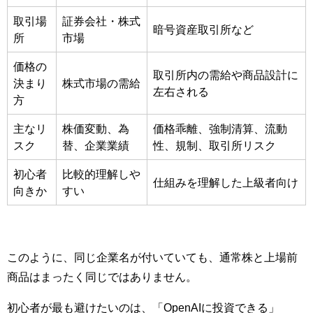
取引場
証券会社・株式
暗号資産取引所など
所
市場
価格の
取引所内の需給や商品設計に
決まり
株式市場の需給
左右される
方
主なリ
株価変動、為
価格乖離、強制清算、流動
スク
替、企業業績
性、規制、取引所リスク
初心者
比較的理解しや
仕組みを理解した上級者向け
向きか
すい
このように、同じ企業名が付いていても、通常株と上場前
商品はまったく同じではありません。
初心者が最も避けたいのは、「OpenAIに投資できる」