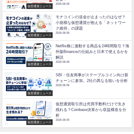
2026.08.06
仮想通貨ニュース
モナコインの送金が止まったのはなぜ？
小規模な仮想通貨が抱える「ネットワー
ク維持」の課題
2026.08.06
仮想通貨ニュース
Netflix株に連動する商品を24時間取引？海
外版Binanceの仕組みと日本で使えるかを
解説
2026.08.06
仮想通貨ニュース
SBI・住友商事がステーブルコイン向け新
チェーンに参加。2社の異なる狙いを分析
2026.08.06
仮想通貨ニュース
仮想通貨取引所は売買手数料だけで生き
残れる？Coinbase決算から収益構造を分
析
2026.08.05
仮想通貨ニュース