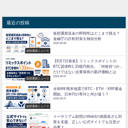
最近の投稿
仮想通貨送金の即時性はどこまで残る？
金融庁の詐欺対策を独自分析
2026.08.08
仮想通貨ニュース
【8月7日発表】リミックスポイントの
BTC貸借料1.33億円相当。「何枚持つか」
だけではない企業保有の新評価軸とは
2026.08.07
仮想通貨ニュース
令和8年熊本地震でBTC・ETH・XRP募金
開始。日本円の寄付と何が違う？
2026.08.07
仮想通貨ニュース
イーサリアム財団がWeb3の画面改ざん対
策を支援。正しい公式サイトでも注意が
必要？