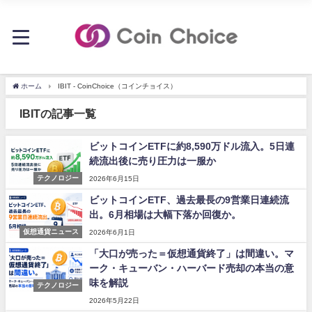
ホーム
IBIT - CoinChoice（コインチョイス）
IBITの記事一覧
ビットコインETFに約8,590万ドル流入。5日連
続流出後に売り圧力は一服か
テクノロジー
2026年6月15日
ビットコインETF、過去最長の9営業日連続流
出。6月相場は大幅下落か回復か。
仮想通貨ニュース
2026年6月1日
「大口が売った＝仮想通貨終了」は間違い。マ
ーク・キューバン・ハーバード売却の本当の意
味を解説
テクノロジー
2026年5月22日