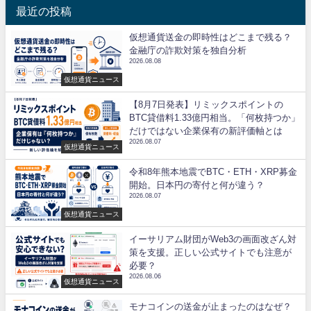
最近の投稿
仮想通貨送金の即時性はどこまで残る？
金融庁の詐欺対策を独自分析
2026.08.08
仮想通貨ニュース
【8月7日発表】リミックスポイントの
BTC貸借料1.33億円相当。「何枚持つか」
だけではない企業保有の新評価軸とは
2026.08.07
仮想通貨ニュース
令和8年熊本地震でBTC・ETH・XRP募金
開始。日本円の寄付と何が違う？
2026.08.07
仮想通貨ニュース
イーサリアム財団がWeb3の画面改ざん対
策を支援。正しい公式サイトでも注意が
必要？
2026.08.06
仮想通貨ニュース
モナコインの送金が止まったのはなぜ？