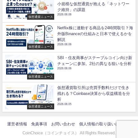
小規模な仮想通貨が抱える「ネットワー
ク維持」の課題
2026.08.06
仮想通貨ニュース
Netflix株に連動する商品を24時間取引？海
外版Binanceの仕組みと日本で使えるかを
解説
2026.08.06
仮想通貨ニュース
SBI・住友商事がステーブルコイン向け新
チェーンに参加。2社の異なる狙いを分析
2026.08.06
仮想通貨ニュース
仮想通貨取引所は売買手数料だけで生き
残れる？Coinbase決算から収益構造を分
析
2026.08.05
仮想通貨ニュース
運営者情報
免責事項
お問い合わせ
個人情報の取り扱いについて
CoinChoice（コインチョイス） All Rights Reserved.