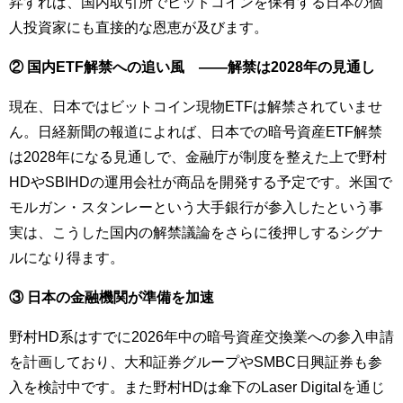
昇すれば、国内取引所でビットコインを保有する日本の個
人投資家にも直接的な恩恵が及びます。
② 国内ETF解禁への追い風 ——解禁は2028年の見通し
現在、日本ではビットコイン現物ETFは解禁されていませ
ん。日経新聞の報道によれば、日本での暗号資産ETF解禁
は2028年になる見通しで、金融庁が制度を整えた上で野村
HDやSBIHDの運用会社が商品を開発する予定です。米国で
モルガン・スタンレーという大手銀行が参入したという事
実は、こうした国内の解禁議論をさらに後押しするシグナ
ルになり得ます。
③ 日本の金融機関が準備を加速
野村HD系はすでに2026年中の暗号資産交換業への参入申請
を計画しており、大和証券グループやSMBC日興証券も参
入を検討中です。また野村HDは傘下のLaser Digitalを通じ