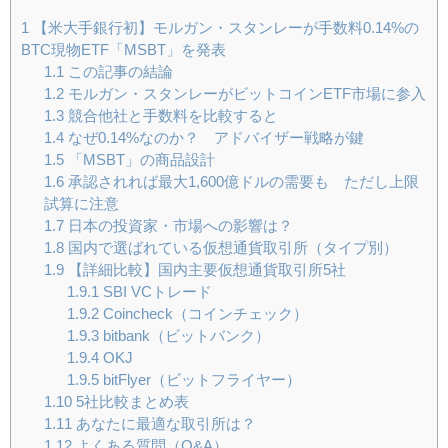
1
【米大手銀行初】モルガン・スタンレーが手数料0.14%の
BTC現物ETF「MSBT」を発表
1.1
この記事の結論
1.2
モルガン・スタンレーがビットコインETF市場に参入
1.3
競合他社と手数料を比較すると
1.4
なぜ0.14%なのか？ アドバイザー戦略が鍵
1.5
「MSBT」の商品設計
1.6
承認されれば最大1,600億ドルの需要も ただし上限
試算に注意
1.7
日本の投資家・市場への影響は？
1.8
国内で選ばれている仮想通貨取引所（タイプ別）
1.9
【詳細比較】国内主要仮想通貨取引所5社
1.9.1
SBI VCトレード
1.9.2
Coincheck（コインチェック）
1.9.3
bitbank（ビットバンク）
1.9.4
OKJ
1.9.5
bitFlyer（ビットフライヤー）
1.10
5社比較まとめ表
1.11
あなたに最適な取引所は？
1.12
よくある質問（Q&A）