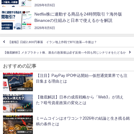
2026年8月6日
Netflix株に連動する商品を24時間取引？海外版
Binanceの仕組みと日本で使えるかを解説
2026年8月6日
【速報】日経2,800円暴落 イラン地上作戦でBTC急落―今後は？
【徹底解析】メタプラネット株、過去の急落後は必ず反発―今回も同じシナリオをたどるか
おすすめの記事
【注目】PayPay IPO申込開始―仮想通貨業界でも注
目集まる理由とは
仮想通貨ニュース
【徹底解説】日本の成長戦略から「Web3」が消え
た？暗号資産政策の変化とは
仮想通貨ニュース
ミームコインはオワコン？2026年の結論と生き残る銘
柄の条件とは
仮想通貨ニュース