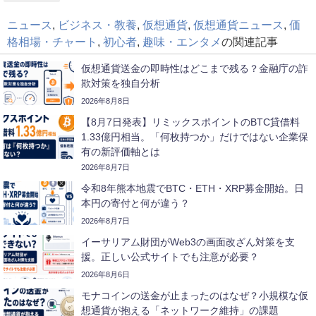
ニュース
,
ビジネス・教養
,
仮想通貨
,
仮想通貨ニュース
,
価
格相場・チャート
,
初心者
,
趣味・エンタメ
の関連記事
仮想通貨送金の即時性はどこまで残る？金融庁の詐
欺対策を独自分析
2026年8月8日
【8月7日発表】リミックスポイントのBTC貸借料
1.33億円相当。「何枚持つか」だけではない企業保
有の新評価軸とは
2026年8月7日
令和8年熊本地震でBTC・ETH・XRP募金開始。日
本円の寄付と何が違う？
2026年8月7日
イーサリアム財団がWeb3の画面改ざん対策を支
援。正しい公式サイトでも注意が必要？
2026年8月6日
モナコインの送金が止まったのはなぜ？小規模な仮
想通貨が抱える「ネットワーク維持」の課題