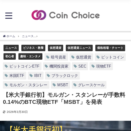
ホーム
ニュース
【米大手銀行初】モルガン・スタンレーが手数料0.14%のBTC現物ET
ニュース
ビジネス・教養
仮想通貨
仮想通貨ニュース
価格相場・チャート
初心者
趣味・エンタメ
暗号資産
仮想通貨
ビットコイン
ビットコインETF
機関投資家
SEC
現物ETF
米国ETF
IBIT
ブラックロック
モルガン・スタンレー
MSBT
グレースケール
【米大手銀行初】モルガン・スタンレーが手数料
0.14%のBTC現物ETF「MSBT」を発表
2026年3月30日