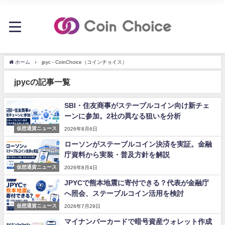
ホーム
jpyc - CoinChoice（コインチョイス）
jpycの記事一覧
SBI・住友商事がステーブルコイン向け新チェ
ーンに参加。2社の異なる狙いを分析
仮想通貨ニュース
2026年8月6日
ローソンがステーブルコイン決済を実証。金融
庁資料から実装・普及方針を解説
仮想通貨ニュース
2026年8月4日
JPYCで熊本地震に寄付できる？代表が金融庁
へ照会、ステーブルコイン活用を検討
仮想通貨ニュース
2026年7月29日
マイナンバーカードで暗号資産ウォレット作成