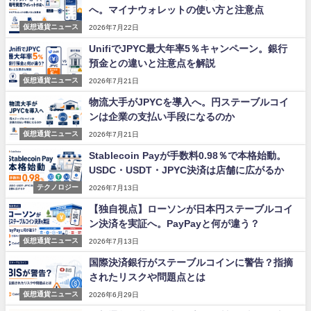
へ。マイナウォレットの使い方と注意点
仮想通貨ニュース
2026年7月22日
UnifiでJPYC最大年率5％キャンペーン。銀行
預金との違いと注意点を解説
仮想通貨ニュース
2026年7月21日
物流大手がJPYCを導入へ。円ステーブルコイ
ンは企業の支払い手段になるのか
仮想通貨ニュース
2026年7月21日
Stablecoin Payが手数料0.98％で本格始動。
USDC・USDT・JPYC決済は店舗に広がるか
テクノロジー
2026年7月13日
【独自視点】ローソンが日本円ステーブルコイ
ン決済を実証へ。PayPayと何が違う？
仮想通貨ニュース
2026年7月13日
国際決済銀行がステーブルコインに警告？指摘
されたリスクや問題点とは
仮想通貨ニュース
2026年6月29日