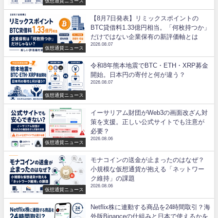
仮想通貨ニュース
【8月7日発表】リミックスポイントの
BTC貸借料1.33億円相当。「何枚持つか」
だけではない企業保有の新評価軸とは
2026.08.07
仮想通貨ニュース
令和8年熊本地震でBTC・ETH・XRP募金
開始。日本円の寄付と何が違う？
2026.08.07
仮想通貨ニュース
イーサリアム財団がWeb3の画面改ざん対
策を支援。正しい公式サイトでも注意が
必要？
2026.08.06
仮想通貨ニュース
モナコインの送金が止まったのはなぜ？
小規模な仮想通貨が抱える「ネットワー
ク維持」の課題
2026.08.06
仮想通貨ニュース
Netflix株に連動する商品を24時間取引？海
外版Binanceの仕組みと日本で使えるかを