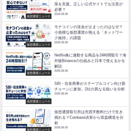
策を支援。正しい公式サイトでも注意が
必要？
2026.08.06
仮想通貨ニュース
モナコインの送金が止まったのはなぜ？
小規模な仮想通貨が抱える「ネットワー
ク維持」の課題
2026.08.06
仮想通貨ニュース
Netflix株に連動する商品を24時間取引？海
外版Binanceの仕組みと日本で使えるかを
解説
2026.08.06
仮想通貨ニュース
SBI・住友商事がステーブルコイン向け新
チェーンに参加。2社の異なる狙いを分析
2026.08.06
仮想通貨ニュース
仮想通貨取引所は売買手数料だけで生き
残れる？Coinbase決算から収益構造を分
析
2026.08.05
仮想通貨ニュース