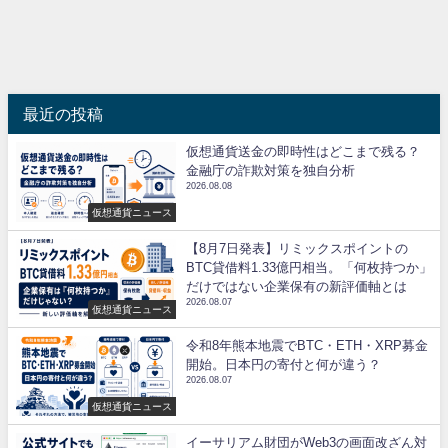
最近の投稿
仮想通貨送金の即時性はどこまで残る？
金融庁の詐欺対策を独自分析
2026.08.08
仮想通貨ニュース
【8月7日発表】リミックスポイントの
BTC貸借料1.33億円相当。「何枚持つか」
だけではない企業保有の新評価軸とは
2026.08.07
仮想通貨ニュース
令和8年熊本地震でBTC・ETH・XRP募金
開始。日本円の寄付と何が違う？
2026.08.07
仮想通貨ニュース
イーサリアム財団がWeb3の画面改ざん対