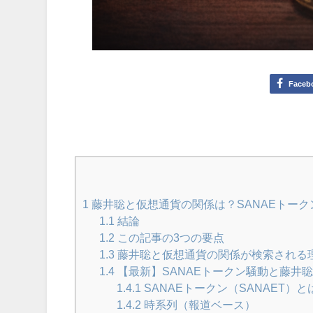
Faceb
1
藤井聡と仮想通貨の関係は？SANAEトー
1.1
結論
1.2
この記事の3つの要点
1.3
藤井聡と仮想通貨の関係が検索される
1.4
【最新】SANAEトークン騒動と藤井
1.4.1
SANAEトークン（SANAET）と
1.4.2
時系列（報道ベース）