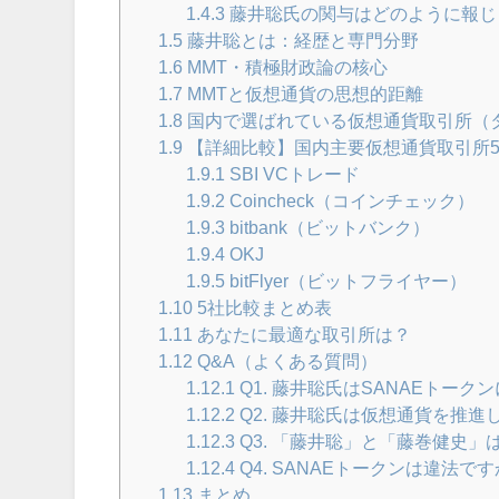
1.4.3
藤井聡氏の関与はどのように報じ
1.5
藤井聡とは：経歴と専門分野
1.6
MMT・積極財政論の核心
1.7
MMTと仮想通貨の思想的距離
1.8
国内で選ばれている仮想通貨取引所（
1.9
【詳細比較】国内主要仮想通貨取引所
1.9.1
SBI VCトレード
1.9.2
Coincheck（コインチェック）
1.9.3
bitbank（ビットバンク）
1.9.4
OKJ
1.9.5
bitFlyer（ビットフライヤー）
1.10
5社比較まとめ表
1.11
あなたに最適な取引所は？
1.12
Q&A（よくある質問）
1.12.1
Q1. 藤井聡氏はSANAEトー
1.12.2
Q2. 藤井聡氏は仮想通貨を推進
1.12.3
Q3. 「藤井聡」と「藤巻健史」
1.12.4
Q4. SANAEトークンは違法で
1.13
まとめ