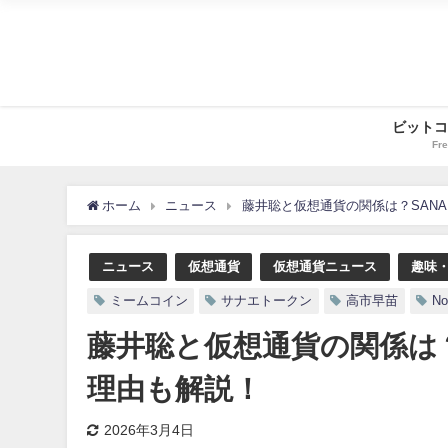
ビットコ
Fre
ホーム
ニュース
藤井聡と仮想通貨の関係は？SAN
ニュース
仮想通貨
仮想通貨ニュース
趣味
ミームコイン
サナエトークン
高市早苗
No
藤井聡と仮想通貨の関係は
理由も解説！
2026年3月4日