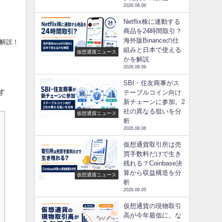
2026.08.06
Netflix株に連動する
商品を24時間取引？
海外版Binanceの仕
も解説！
組みと日本で使える
仮想通貨ニュース
かを解説
2026.08.06
SBI・住友商事がス
す
テーブルコイン向け
新チェーンに参加。2
社の異なる狙いを分
仮想通貨ニュース
析
2026.08.06
仮想通貨取引所は売
買手数料だけで生き
残れる？Coinbase決
算から収益構造を分
仮想通貨ニュース
析
2026.08.05
仮想通貨の現物取引
高が今年最低に。な