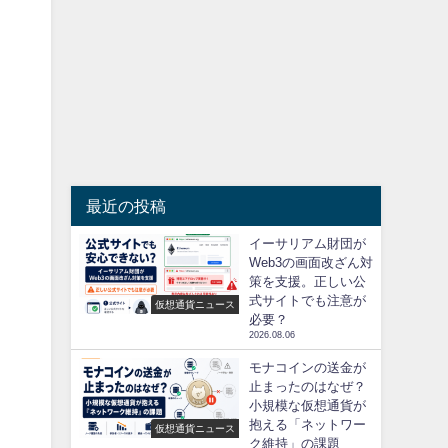
最近の投稿
イーサリアム財団が
Web3の画面改ざん対
策を支援。正しい公
式サイトでも注意が
仮想通貨ニュース
必要？
2026.08.06
モナコインの送金が
止まったのはなぜ？
小規模な仮想通貨が
抱える「ネットワー
仮想通貨ニュース
ク維持」の課題