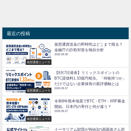
最近の投稿
仮想通貨送金の即時性はどこまで残る？
金融庁の詐欺対策を独自分析
2026.08.08
仮想通貨ニュース
【8月7日発表】リミックスポイントの
BTC貸借料1.33億円相当。「何枚持つか」
だけではない企業保有の新評価軸とは
2026.08.07
仮想通貨ニュース
令和8年熊本地震でBTC・ETH・XRP募金
開始。日本円の寄付と何が違う？
2026.08.07
仮想通貨ニュース
イーサリアム財団がWeb3の画面改ざん対