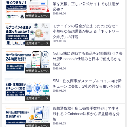
策を支援。正しい公式サイトでも注意が
必要？
2026.08.06
仮想通貨ニュース
モナコインの送金が止まったのはなぜ？
小規模な仮想通貨が抱える「ネットワー
ク維持」の課題
2026.08.06
仮想通貨ニュース
Netflix株に連動する商品を24時間取引？海
外版Binanceの仕組みと日本で使えるかを
解説
2026.08.06
仮想通貨ニュース
SBI・住友商事がステーブルコイン向け新
チェーンに参加。2社の異なる狙いを分析
2026.08.06
仮想通貨ニュース
仮想通貨取引所は売買手数料だけで生き
残れる？Coinbase決算から収益構造を分
析
2026.08.05
仮想通貨ニュース