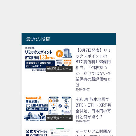
最近の投稿
【8月7日発表】リミ
ックスポイントの
BTC貸借料1.33億円
相当。「何枚持つ
仮想通貨ニュース
か」だけではない企
業保有の新評価軸と
は
2026.08.07
令和8年熊本地震で
BTC・ETH・XRP募
金開始。日本円の寄
付と何が違う？
仮想通貨ニュース
2026.08.07
イーサリアム財団が