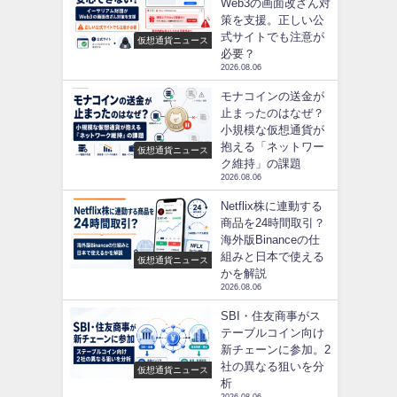
Web3の画面改ざん対
策を支援。正しい公
式サイトでも注意が
仮想通貨ニュース
必要？
2026.08.06
モナコインの送金が
止まったのはなぜ？
小規模な仮想通貨が
抱える「ネットワー
仮想通貨ニュース
ク維持」の課題
2026.08.06
Netflix株に連動する
商品を24時間取引？
海外版Binanceの仕
組みと日本で使える
仮想通貨ニュース
かを解説
2026.08.06
SBI・住友商事がス
テーブルコイン向け
新チェーンに参加。2
社の異なる狙いを分
仮想通貨ニュース
析