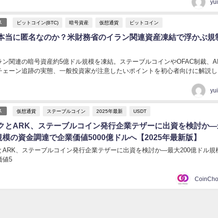
yu
ビットコイン(BTC)
暗号資産
仮想通貨
ビットコイン
ス
本当に匿名なのか？米財務省のイラン関連資産凍結で浮かぶ規
ン関連の暗号資産約5億ドル規模を凍結。ステーブルコインやOFAC制裁、A
チェーン追跡の実態、一般投資家が注意したいポイントを初心者向けに解説し
yu
仮想通貨
ステーブルコイン
2025年最新
USDT
ス
クとARK、ステーブルコイン発行企業テザーに出資を検討か―
規模の資金調達で企業価値5000億ドルへ【2025年最新版】
とARK、ステーブルコイン発行企業テザーに出資を検討か―最大200億ドル規
価値5