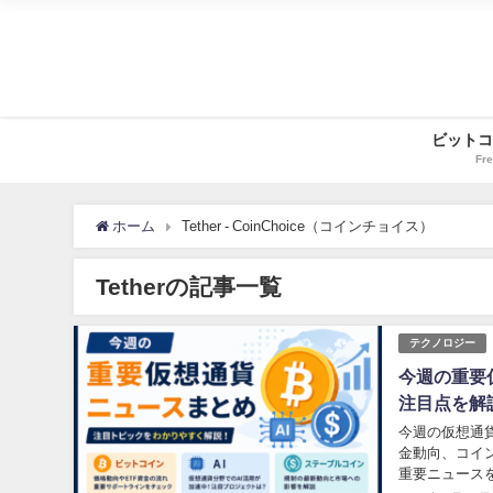
ビットコ
Fre
ホーム
Tether - CoinChoice（コインチョイス）
Tetherの記事一覧
テクノロジー
今週の重要
注目点を解
今週の仮想通
金動向、コインチ
重要ニュース