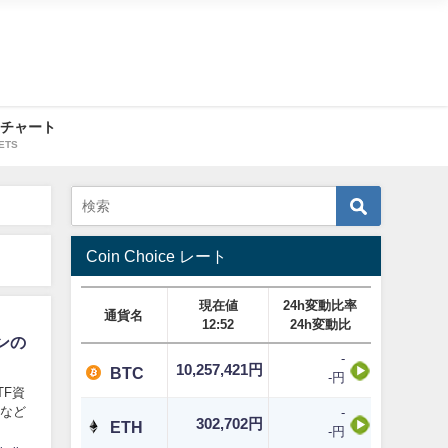
・チャート
ETS
Coin Choice レート
現在値
24h変動比率
通貨名
12:52
24h変動比
ンの
-
10,257,421円
BTC
-円
TF資
式など
-
302,702円
ETH
-円