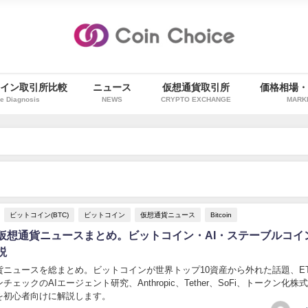
イン取引所比較
ニュース
仮想通貨取引所
価格相場
e Diagnosis
NEWS
CRYPTO EXCHANGE
MARK
ビットコイン(BTC)
ビットコイン
仮想通貨ニュース
Bitcoin
仮想通貨ニュースまとめ。ビットコイン・AI・ステーブルコイ
説
貨ニュースを総まとめ。ビットコインが世界トップ10資産から外れた話題、E
ェックのAIエージェント研究、Anthropic、Tether、SoFi、トークン化株
を初心者向けに解説します。