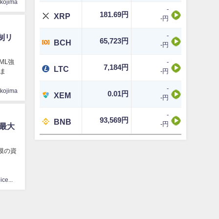
ikojima
-
181.69円
XRP
-円
-
制リ
65,723円
BCH
-円
ML強
-
7,184円
LTC
ま
-円
-
ikojima
0.01円
XEM
-円
-
93,569円
BNB
-円
最大
模の資
CoinChoice編集部