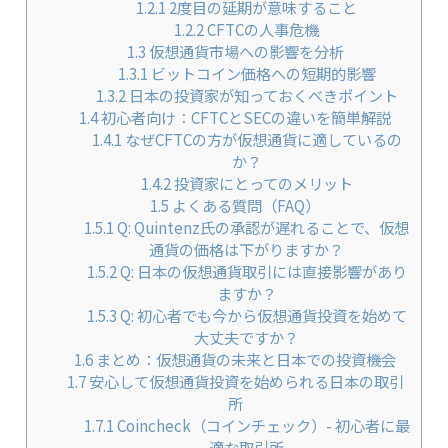
1.2.1
2度目の延期が意味すること
1.2.2
CFTCの人事危機
1.3
仮想通貨市場への影響を分析
1.3.1
ビットコイン価格への短期的影響
1.3.2
日本の投資家が知っておくべきポイント
1.4
初心者向け：CFTCとSECの違いを簡単解説
1.4.1
なぜCFTCの方が仮想通貨に適しているの
か？
1.4.2
投資家にとってのメリット
1.5
よくある質問（FAQ）
1.5.1
Q: Quintenz氏の承認が遅れることで、仮想
通貨の価格は下がりますか？
1.5.2
Q: 日本の仮想通貨取引には直接影響があり
ますか？
1.5.3
Q: 初心者でも今から仮想通貨投資を始めて
大丈夫ですか？
1.6
まとめ：仮想通貨の未来と日本での投資機会
1.7
安心して仮想通貨投資を始められる日本の取引
所
1.7.1
Coincheck（コインチェック）- 初心者に最
適な取引所