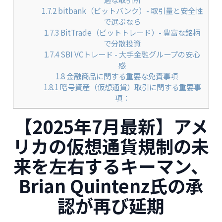
1.7.2
bitbank（ビットバンク）- 取引量と安全性
で選ぶなら
1.7.3
BitTrade（ビットトレード）- 豊富な銘柄
で分散投資
1.7.4
SBI VCトレード - 大手金融グループの安心
感
1.8
金融商品に関する重要な免責事項
1.8.1
暗号資産（仮想通貨）取引に関する重要事
項：
【2025年7月最新】アメ
リカの仮想通貨規制の未
来を左右するキーマン、
Brian Quintenz氏の承
認が再び延期