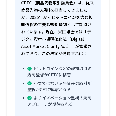
CFTC（商品先物取引委員会）
は、従来
商品先物の規制を担当してきました
が、2025年から
ビットコインを含む仮
想通貨の主要な規制機関
として期待さ
れています。現在、米国議会では「デ
ジタル資産市場明確化法（Digital
Asset Market Clarity Act）」が審議さ
れており、この法案が通過すれば：
ビットコインなどの
現物取引
の
規制監督がCFTCに移管
証券ではない暗号資産の取引所
監視がCFTC管轄となる
より
イノベーション重視
の規制
アプローチが期待される