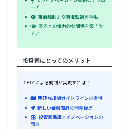
より
イノベーション重視
のアプロ
ーチ
事前規制
より
事後監視
を重視
業界との
協力的な関係
を築きや
すい
投資家にとってのメリット
CFTCによる規制が実現すれば：
明確な規制ガイドライン
の提供
新しい金融商品
の開発促進
投資家保護
と
イノベーション
の
両立