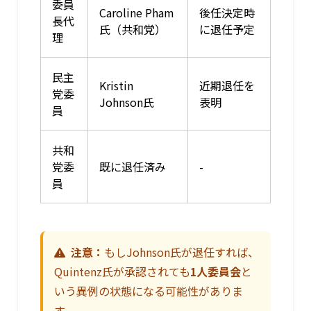
委員
Caroline Pham
後任決定時
長代
氏（共和党）
に退任予定
理
民主
Kristin
近期退任を
党委
Johnson氏
表明
員
共和
党委
既に退任済み
-
員
注意：
もしJohnson氏が退任すれば、
Quintenz氏が承認されても
1人委員会
と
いう異例の状態になる可能性がありま
す。