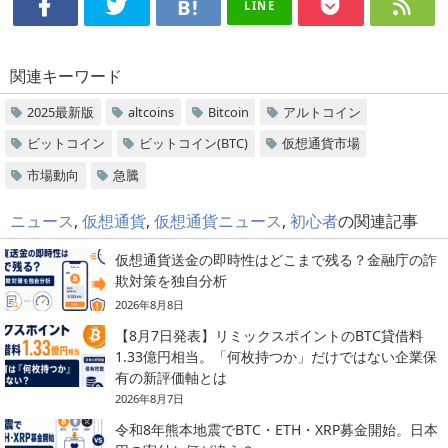
LINE
関連キーワード
2025最新版
altcoins
Bitcoin
アルトコイン
ビットコイン
ビットコイン(BTC)
仮想通貨市場
市場動向
急騰
ニュース
,
仮想通貨
,
仮想通貨ニュース
,
初心者
の関連記事
仮想通貨送金の即時性はどこまで残る？金融庁の詐
欺対策を独自分析
2026年8月8日
【8月7日発表】リミックスポイントのBTC貸借料
1.33億円相当。「何枚持つか」だけではない企業保
有の新評価軸とは
2026年8月7日
令和8年熊本地震でBTC・ETH・XRP募金開始。日本