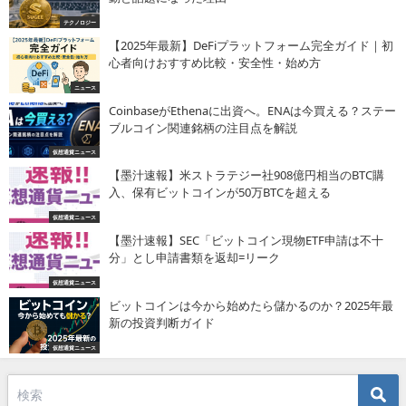
テクノロジー
【2025年最新】DeFiプラットフォーム完全ガイド｜初
心者向けおすすめ比較・安全性・始め方
ニュース
CoinbaseがEthenaに出資へ。ENAは今買える？ステー
ブルコイン関連銘柄の注目点を解説
仮想通貨ニュース
【墨汁速報】米ストラテジー社908億円相当のBTC購
入、保有ビットコインが50万BTCを超える
仮想通貨ニュース
【墨汁速報】SEC「ビットコイン現物ETF申請は不十
分」とし申請書類を返却=リーク
仮想通貨ニュース
ビットコインは今から始めたら儲かるのか？2025年最
新の投資判断ガイド
仮想通貨ニュース