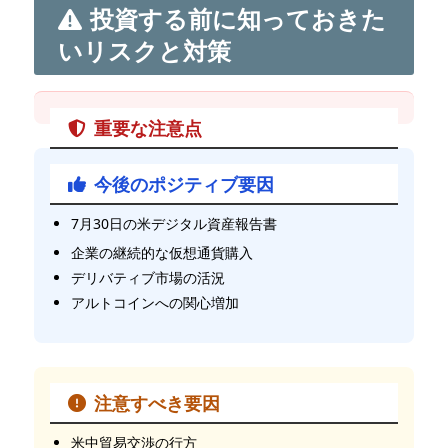
投資する前に知っておきた
いリスクと対策
重要な注意点
仮想通貨投資は価格変動が大きく、元本割れのリス
今後のポジティブ要因
クがあります
投資は余剰資金の範囲内で行いましょう
7月30日の米デジタル資産報告書
一度に大きな金額を投資せず、分散投資を心がけま
企業の継続的な仮想通貨購入
しょう
デリバティブ市場の活況
感情的にならず、冷静な判断を保ちましょう
アルトコインへの関心増加
注意すべき要因
米中貿易交渉の行方