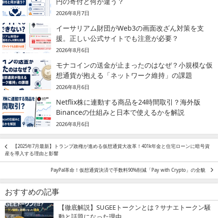
円の寄付と何が違う？
2026年8月7日
イーサリアム財団がWeb3の画面改ざん対策を支
援。正しい公式サイトでも注意が必要？
2026年8月6日
モナコインの送金が止まったのはなぜ？小規模な仮
想通貨が抱える「ネットワーク維持」の課題
2026年8月6日
Netflix株に連動する商品を24時間取引？海外版
Binanceの仕組みと日本で使えるかを解説
2026年8月6日
【2025年7月最新】トランプ政権が進める仮想通貨大改革！401k年金と住宅ローンに暗号資
産を導入する理由と影響
PayPal革命！仮想通貨決済で手数料90%削減「Pay with Crypto」の全貌
おすすめの記事
【徹底解説】SUGEEトークンとは？サナエトークン騒
動と話題になった理由