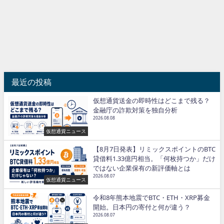
最近の投稿
仮想通貨送金の即時性はどこまで残る？
金融庁の詐欺対策を独自分析
2026.08.08
仮想通貨ニュース
【8月7日発表】リミックスポイントのBTC
貸借料1.33億円相当。「何枚持つか」だけ
ではない企業保有の新評価軸とは
2026.08.07
仮想通貨ニュース
令和8年熊本地震でBTC・ETH・XRP募金
開始。日本円の寄付と何が違う？
2026.08.07