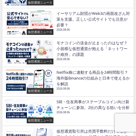
仮想通貨ニュース
イーサリアム財団がWeb3の画面改ざん対
策を支援。正しい公式サイトでも注意が
必要？
2026.08.06
仮想通貨ニュース
モナコインの送金が止まったのはなぜ？
小規模な仮想通貨が抱える「ネットワー
ク維持」の課題
2026.08.06
仮想通貨ニュース
Netflix株に連動する商品を24時間取引？
海外版Binanceの仕組みと日本で使えるか
を解説
2026.08.06
仮想通貨ニュース
SBI・住友商事がステーブルコイン向け新
チェーンに参加。2社の異なる狙いを分析
2026.08.06
仮想通貨ニュース
仮想通貨取引所は売買手数料だけで生き