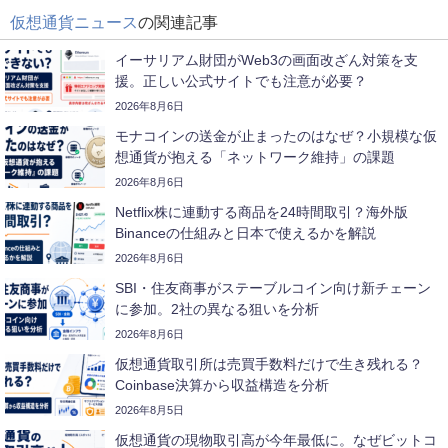
仮想通貨ニュース
の関連記事
イーサリアム財団がWeb3の画面改ざん対策を支
援。正しい公式サイトでも注意が必要？
2026年8月6日
モナコインの送金が止まったのはなぜ？小規模な仮
想通貨が抱える「ネットワーク維持」の課題
2026年8月6日
Netflix株に連動する商品を24時間取引？海外版
Binanceの仕組みと日本で使えるかを解説
2026年8月6日
SBI・住友商事がステーブルコイン向け新チェーン
に参加。2社の異なる狙いを分析
2026年8月6日
仮想通貨取引所は売買手数料だけで生き残れる？
Coinbase決算から収益構造を分析
2026年8月5日
仮想通貨の現物取引高が今年最低に。なぜビットコ