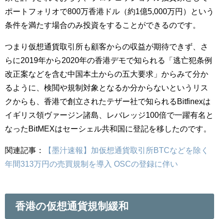
ポートフォリオで800万香港ドル（約1億5,000万円）という
条件を満たす場合のみ投資をすることができるのです。
つまり仮想通貨取引所も顧客からの収益が期待できず、さ
らに2019年から2020年の香港デモで知られる「逃亡犯条例
改正案などを含む中国本土からの五大要求」からみて分か
るように、検閲や規制対象となるか分からないというリス
クからも、香港で創立されたテザー社で知られるBitfinexは
イギリス領ヴァージン諸島、レバレッジ100倍で一躍有名と
なったBitMEXはセーシェル共和国に登記を移したのです。
関連記事：
【墨汁速報】加仮想通貨取引所BTCなどを除く
年間313万円の売買規制を導入 OSCの登録に伴い
香港の仮想通貨規制緩和