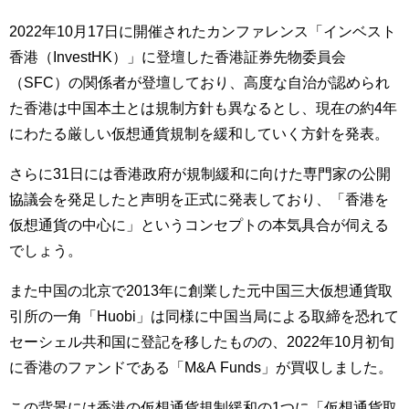
2022年10月17日に開催されたカンファレンス「インベスト
香港（InvestHK）」に登壇した香港証券先物委員会
（SFC）の関係者が登壇しており、高度な自治が認められ
た香港は中国本土とは規制方針も異なるとし、現在の約4年
にわたる厳しい仮想通貨規制を緩和していく方針を発表。
さらに31日には香港政府が規制緩和に向けた専門家の公開
協議会を発足したと声明を正式に発表しており、「香港を
仮想通貨の中心に」というコンセプトの本気具合が伺える
でしょう。
また中国の北京で2013年に創業した元中国三大仮想通貨取
引所の一角「Huobi」は同様に中国当局による取締を恐れて
セーシェル共和国に登記を移したものの、2022年10月初旬
に香港のファンドである「M&A Funds」が買収しました。
この背景には香港の仮想通貨規制緩和の1つに「仮想通貨取