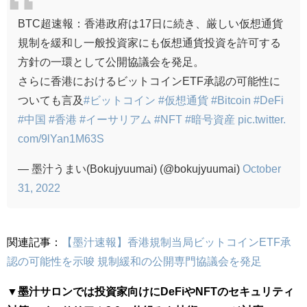
BTC超速報：香港政府は17日に続き、厳しい仮想通貨
規制を緩和し一般投資家にも仮想通貨投資を許可する
方針の一環として公開協議会を発足。
さらに香港におけるビットコインETF承認の可能性に
ついても言及
#ビットコイン
#仮想通貨
#Bitcoin
#DeFi
#中国
#香港
#イーサリアム
#NFT
#暗号資産
pic.twitter.
com/9lYan1M63S
— 墨汁うまい(Bokujyuumai) (@bokujyuumai)
October
31, 2022
関連記事：
【墨汁速報】香港規制当局ビットコインETF承
認の可能性を示唆 規制緩和の公開専門協議会を発足
▼墨汁サロンでは投資家向けにDeFiやNFTのセキュリティ