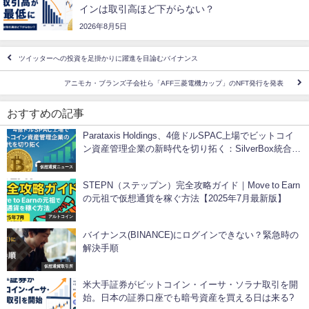
インは取引高ほど下がらない？
2026年8月5日
ツイッターへの投資を足掛かりに躍進を目論むバイナンス
アニモカ・ブランズ子会社ら「AFF三菱電機カップ」のNFT発行を発表
おすすめの記事
Parataxis Holdings、4億ドルSPAC上場でビットコイ
ン資産管理企業の新時代を切り拓く：SilverBox統合と
韓国展開の全貌
仮想通貨ニュース
STEPN（ステップン）完全攻略ガイド｜Move to Earn
の元祖で仮想通貨を稼ぐ方法【2025年7月最新版】
アルトコイン
バイナンス(BINANCE)にログインできない？緊急時の
解決手順
仮想通貨取引所
米大手証券がビットコイン・イーサ・ソラナ取引を開
始。日本の証券口座でも暗号資産を買える日は来る?