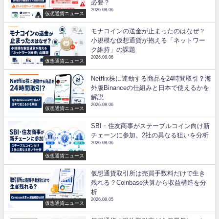
必要？
2026.08.06
仮想通貨ニュース
モナコインの送金が止まったのはなぜ？
小規模な仮想通貨が抱える「ネットワー
ク維持」の課題
2026.08.06
仮想通貨ニュース
Netflix株に連動する商品を24時間取引？海
外版Binanceの仕組みと日本で使えるかを
解説
2026.08.06
仮想通貨ニュース
SBI・住友商事がステーブルコイン向け新
チェーンに参加。2社の異なる狙いを分析
2026.08.06
仮想通貨ニュース
仮想通貨取引所は売買手数料だけで生き
残れる？Coinbase決算から収益構造を分
析
2026.08.05
仮想通貨ニュース