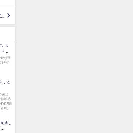
に
ゲンス
ッド
大統領選
国証券取
トまと
目
を総ま
者信頼感
HYPE関
心者向け
認見通し
所