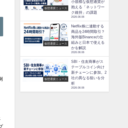
小規模な仮想通貨が
抱える「ネットワー
仮想通貨ニュース
ク維持」の課題
2026.08.06
Netflix株に連動する
商品を24時間取引？
海外版Binanceの仕
組みと日本で使える
仮想通貨ニュース
かを解説
2026.08.06
が
SBI・住友商事がス
テーブルコイン向け
新チェーンに参加。2
社の異なる狙いを分
例
仮想通貨ニュース
析
2026.08.06
ェ
プ