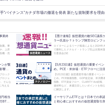
手”バイナンス”カナダ市場の撤退を発表 新たな規制要求を理由
、事業終
【墨汁速報】仮想通貨の敵SEC議長
ラー氏首か？トランプ陣営ロビンフ
CLOを候補へ=リーク
超急騰。事
ロイターによるリーク報道によると2024年
や、上昇
で勝利したドナルド・トランプ氏は次期米
仮想通貨ニュース
投機・売
引委員会(SE
ェーンが繋
【5月23日週】仮想通貨の重要イベン
る影響と
め。PCE・米休場・ETFフローに注
ブロック
【5月23日週】仮想通貨市場の重要イベント
プロジェ
とめ。PCE物価指数、GDP改定値、米消費
テクノロジー
は、そんな
指数、ETF資金フロー、CLARITY Act続報、
)に与える
連材料など、来週注目したいポイントを初
に解説します。
億円相当
イーサリアムETFとは？日本での承
万BTC
と初心者におすすめの仮想通貨取引