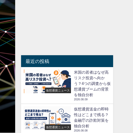
最近の投稿
米国の若者はなぜ高
リスク投資へ向か
う？4つの調査から仮
想通貨ブームの背景
仮想通貨ニュース
を独自分析
2026.08.09
仮想通貨送金の即時
性はどこまで残る？
金融庁の詐欺対策を
独自分析
仮想通貨ニュース
2026.08.08