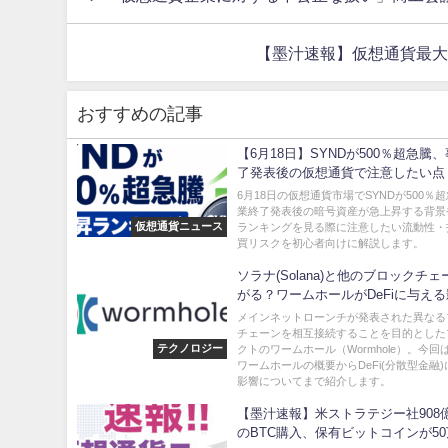
【墨汁速報】仮想通貨最大
おすすめの記事
【6月18日】SYNDが500％超急騰
了発表後の仮想通貨で注意したい点
6月18日の仮想通貨市場でSYNDが500％
業終了発表後の暗号資産が急上昇する背景
仮想通貨ニュース
ランキングを見る際に注意したい流動性・
買リスクを初心者向けに解説します。
ソラナ(Solana)と他のブロックチ
がる？ワームホールがDeFiに与え
は？
メインネットローンチが発表された異なる
チェーンを相互接続することを目的とした
テクノロジー
クトのワームホール（Wormhole）。今回
ワームホールの概要からDeFi(分散型金融
影響についてまで紹介します。
【墨汁速報】米ストラテジー社908
のBTC購入、保有ビットコインが50