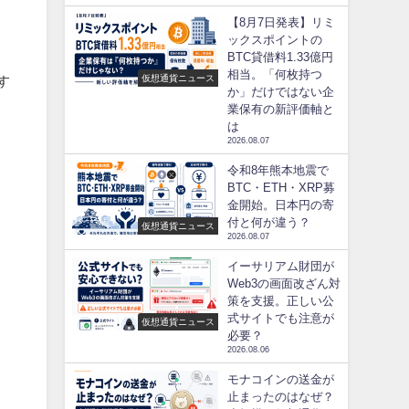
【8月7日発表】リミ
ックスポイントの
BTC貸借料1.33億円
相当。「何枚持つ
仮想通貨ニュース
す
か」だけではない企
業保有の新評価軸と
は
2026.08.07
令和8年熊本地震で
BTC・ETH・XRP募
金開始。日本円の寄
付と何が違う？
仮想通貨ニュース
2026.08.07
イーサリアム財団が
Web3の画面改ざん対
策を支援。正しい公
式サイトでも注意が
仮想通貨ニュース
必要？
2026.08.06
モナコインの送金が
止まったのはなぜ？